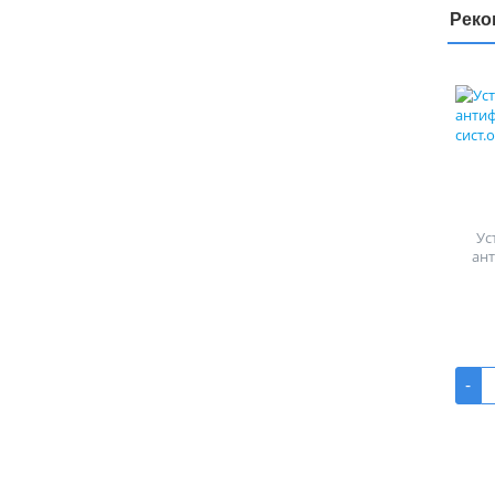
Реко
Ус
ан
-