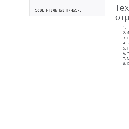
Те
ОСВЕТИТЕЛЬНЫЕ ПРИБОРЫ
отр
Т
Д
П
Т
Н
Ф
M
К