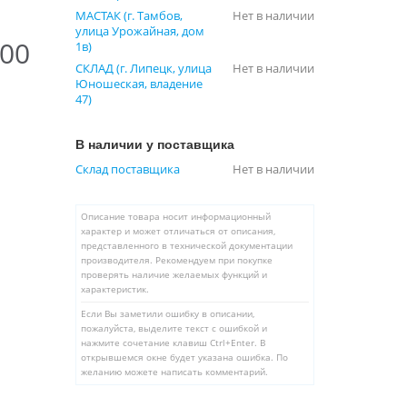
МАСТАК (г. Тамбов,
Нет в наличии
улица Урожайная, дом
500
1в)
СКЛАД (г. Липецк, улица
Нет в наличии
Юношеская, владение
47)
В наличии у поставщика
Склад поставщика
Нет в наличии
Описание товара носит информационный
характер и может отличаться от описания,
представленного в технической документации
производителя. Рекомендуем при покупке
проверять наличие желаемых функций и
характеристик.
Если Вы заметили ошибку в описании,
пожалуйста, выделите текст с ошибкой и
нажмите сочетание клавиш Ctrl+Enter. В
открывшемся окне будет указана ошибка. По
желанию можете написать комментарий.