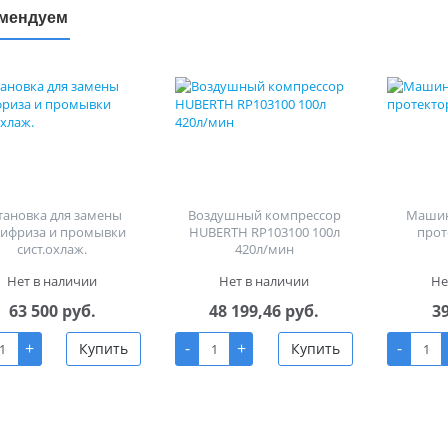
мендуем
тановка для замены
Воздушный компрессор
Машин
тифриза и промывки
HUBERTH RP103100 100л
прот
сист.охлаж.
420л/мин
Нет в наличии
Нет в наличии
Не
63 500 руб.
48 199,46 руб.
3
+
-
+
-
Купить
Купить