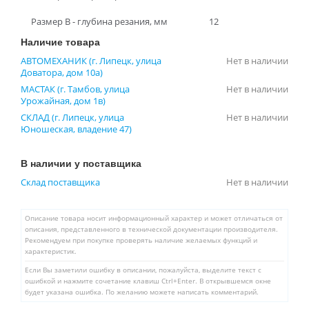
Размер В - глубина резания, мм
12
Наличие товара
АВТОМЕХАНИК (г. Липецк, улица
Нет в наличии
Доватора, дом 10а)
МАСТАК (г. Тамбов, улица
Нет в наличии
Урожайная, дом 1в)
СКЛАД (г. Липецк, улица
Нет в наличии
Юношеская, владение 47)
В наличии у поставщика
Склад поставщика
Нет в наличии
Описание товара носит информационный характер и может отличаться от
описания, представленного в технической документации производителя.
Рекомендуем при покупке проверять наличие желаемых функций и
характеристик.
Если Вы заметили ошибку в описании, пожалуйста, выделите текст с
ошибкой и нажмите сочетание клавиш Ctrl+Enter. В открывшемся окне
будет указана ошибка. По желанию можете написать комментарий.