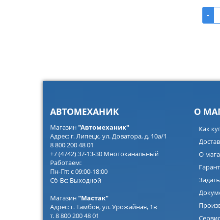
-
АВТОМЕХАНИК
О МА
Магазин
"Автомеханик"
Как ку
Адрес: г. Липецк, ул. Доватора, д. 10а/1
Достав
8 800 200 48 01
+7 (4742) 37-13-30 Многоканальный
О мага
Работаем:
Гарант
Пн-Пт: с 09:00-18:00
Задать
Сб-Вс: Выходной
Докум
Магазин
"Мастак"
Произ
Адрес: г. Тамбов, ул. Урожайная, 1в
т. 8 800 200 48 01
Серви