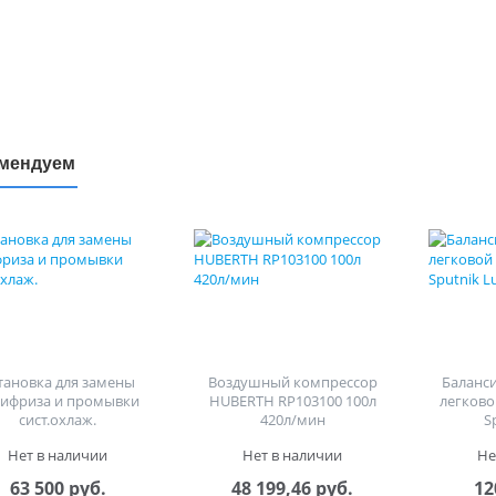
мендуем
тановка для замены
Воздушный компрессор
Баланс
тифриза и промывки
HUBERTH RP103100 100л
легково
сист.охлаж.
420л/мин
S
Нет в наличии
Нет в наличии
Не
63 500 руб.
48 199,46 руб.
12