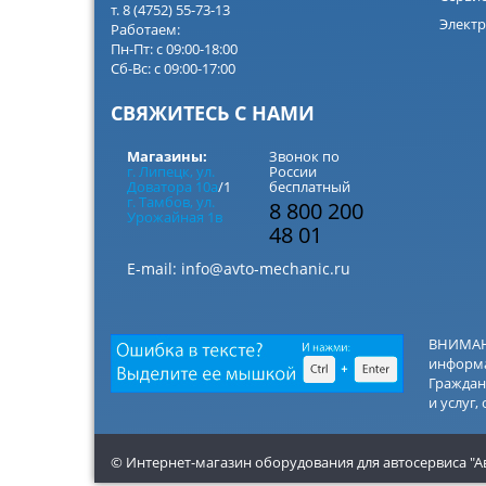
т. 8 (4752) 55-73-13
Электр
Работаем:
Пн-Пт: с 09:00-18:00
Сб-Вс: с 09:00-17:00
СВЯЖИТЕСЬ С НАМИ
Магазины:
Звонок по
г. Липецк, ул.
России
Доватора 10а
/1
бесплатный
г. Тамбов, ул.
8 800 200
Урожайная 1в
48 01
E-mail:
info@avto-mechanic.ru
ВНИМАНИ
информа
Граждан
и услуг,
© Интернет-магазин оборудования для автосервиса "А