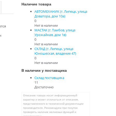
Наличие товара
АВТОМЕХАНИК (г. Липецк, улица
Доватора, дом 10а)
0
Нет в наличии
ется
МАСТАК (г. Тамбов, улица
Урожайная, дом 1в)
и
0
Нет в наличии
СКЛАД (г. Липецк, улица
Юношеская, владение 47)
0
Нет в наличии
В наличии у поставщика
Склад поставщика
11
Достаточно
Описание товара носит информационный
характер и может отличаться от описания,
представленного в технической документации
производителя. Рекомендуем при покупке
проверять наличие желаемых функций и