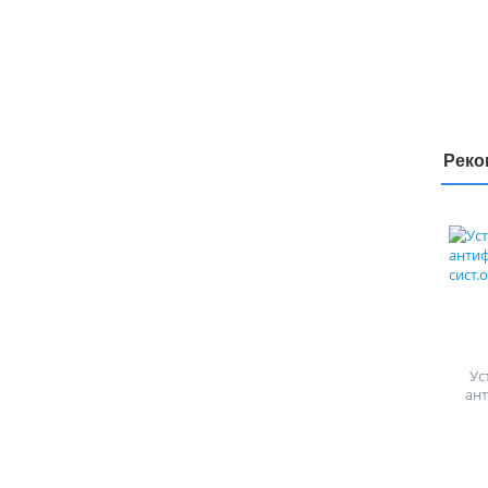
Реко
Ус
ан