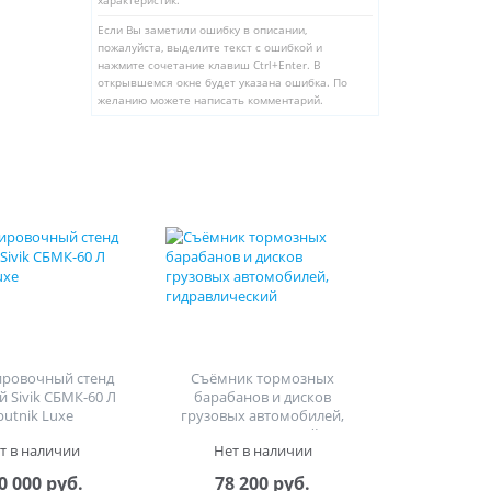
характеристик.
Если Вы заметили ошибку в описании,
пожалуйста, выделите текст с ошибкой и
нажмите сочетание клавиш Ctrl+Enter. В
открывшемся окне будет указана ошибка. По
желанию можете написать комментарий.
ировочный стенд
Съёмник тормозных
й Sivik СБМК-60 Л
барабанов и дисков
putnik Luxe
грузовых автомобилей,
гидравлический
т в наличии
Нет в наличии
0 000 руб.
78 200 руб.