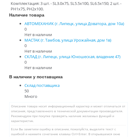
Комплектация: 3 шт. - SLЗ.0x75, SL5.5x100, SL6.5x150; 2 шт. -
РН1х75, РН2х100.
Наличие товара
АВТОМЕХАНИК (г. Липецк, улица Доватора, дом 10а)
0
Нет в наличии
МАСТАК (г. Тамбов, улица Урожайная, дом 1в)
0
Нет в наличии
СКЛАД (г. Липецк, улица Юношеская, владение 47)
0
Нет в наличии
В наличии у поставщика
Склад поставщика
50
Много
Описание товара носит информационный характер и может отличаться от
описания, представленного в технической документации производителя.
Рекомендуем при покупке проверять наличие желаемых функций и
характеристик.
Если Вы заметили ошибку в описании, пожалуйста, выделите текст с
ошибкой и нажмите сочетание клавиш Ctrl+Enter. В открывшемся окне