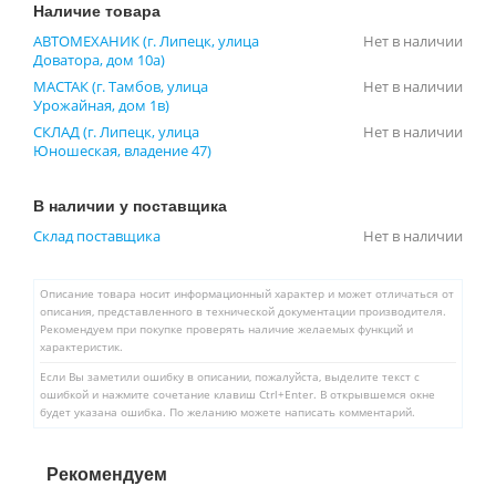
Наличие товара
АВТОМЕХАНИК (г. Липецк, улица
Нет в наличии
Доватора, дом 10а)
МАСТАК (г. Тамбов, улица
Нет в наличии
Урожайная, дом 1в)
СКЛАД (г. Липецк, улица
Нет в наличии
Юношеская, владение 47)
В наличии у поставщика
Склад поставщика
Нет в наличии
Описание товара носит информационный характер и может отличаться от
описания, представленного в технической документации производителя.
Рекомендуем при покупке проверять наличие желаемых функций и
характеристик.
Если Вы заметили ошибку в описании, пожалуйста, выделите текст с
ошибкой и нажмите сочетание клавиш Ctrl+Enter. В открывшемся окне
будет указана ошибка. По желанию можете написать комментарий.
Рекомендуем