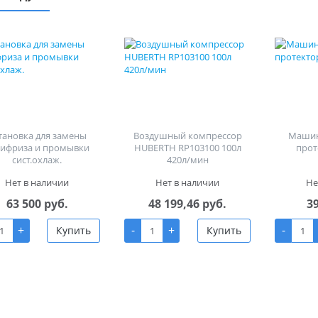
тановка для замены
Воздушный компрессор
Машин
тифриза и промывки
HUBERTH RP103100 100л
прот
сист.охлаж.
420л/мин
Нет в наличии
Нет в наличии
Не
63 500 руб.
48 199,46 руб.
3
+
-
+
-
Купить
Купить