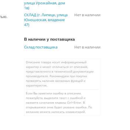
улица Урожайная, дом
1в)
СКЛАД (г. Липецк, улица
Нет в наличии
тью.
Юношеская, владение
47)
В наличии у поставщика
Склад поставщика
Нет в наличии
Описание товара носит информационный
характер и может отличаться от описания,
представленного в технической документации
производителя. Рекомендуем при покупке
проверять наличие желаемых функций и
характеристик.
Если Вы заметили ошибку в описании,
пожалуйста, выделите текст с ошибкой и
нажмите сочетание клавиш Ctrl+Enter. В
открывшемся окне будет указана ошибка. По
желанию можете написать комментарий.