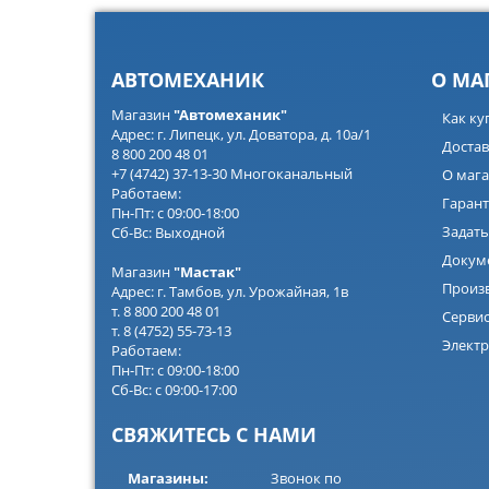
АВТОМЕХАНИК
О МА
Магазин
"Автомеханик"
Как ку
Адрес: г. Липецк, ул. Доватора, д. 10а/1
Достав
8 800 200 48 01
+7 (4742) 37-13-30 Многоканальный
О мага
Работаем:
Гарант
Пн-Пт: с 09:00-18:00
Задать
Сб-Вс: Выходной
Докум
Магазин
"Мастак"
Произ
Адрес: г. Тамбов, ул. Урожайная, 1в
т. 8 800 200 48 01
Серви
т. 8 (4752) 55-73-13
Электр
Работаем:
Пн-Пт: с 09:00-18:00
Сб-Вс: с 09:00-17:00
СВЯЖИТЕСЬ С НАМИ
Магазины:
Звонок по