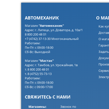
АВТОМЕХАНИК
О МА
Магазин
"Автомеханик"
Как ку
Адрес: г. Липецк, ул. Доватора, д. 10а/1
Достав
8 800 200 48 01
+7 (4742) 37-13-30 Многоканальный
О мага
Работаем:
Гарант
Пн-Пт: с 09:00-18:00
Задать
Сб-Вс: Выходной
Докум
Магазин
"Мастак"
Произ
Адрес: г. Тамбов, ул. Урожайная, 1в
т. 8 800 200 48 01
Серви
т. 8 (4752) 55-73-13
Электр
Работаем:
Пн-Пт: с 09:00-18:00
Сб-Вс: с 09:00-17:00
СВЯЖИТЕСЬ С НАМИ
Магазины:
Звонок по