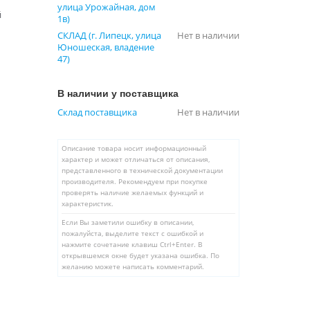
улица Урожайная, дом
й
1в)
СКЛАД (г. Липецк, улица
Нет в наличии
Юношеская, владение
47)
В наличии у поставщика
Склад поставщика
Нет в наличии
Описание товара носит информационный
характер и может отличаться от описания,
представленного в технической документации
производителя. Рекомендуем при покупке
проверять наличие желаемых функций и
характеристик.
Если Вы заметили ошибку в описании,
пожалуйста, выделите текст с ошибкой и
нажмите сочетание клавиш Ctrl+Enter. В
открывшемся окне будет указана ошибка. По
желанию можете написать комментарий.