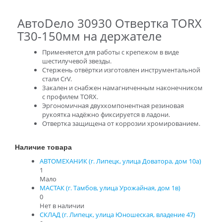
АвтоDело 30930 Отвертка TORX
T30-150мм на держателе
Применяется для работы с крепежом в виде
шестилучевой звезды.
Стержень отвёртки изготовлен инструментальной
стали CrV.
Закален и снабжен намагниченным наконечником
с профилем TORX.
Эргономичная двухкомпонентная резиновая
рукоятка надёжно фиксируется в ладони.
Отвертка защищена от коррозии хромированием.
Наличие товара
АВТОМЕХАНИК (г. Липецк, улица Доватора, дом 10а)
1
Мало
МАСТАК (г. Тамбов, улица Урожайная, дом 1в)
0
Нет в наличии
СКЛАД (г. Липецк, улица Юношеская, владение 47)