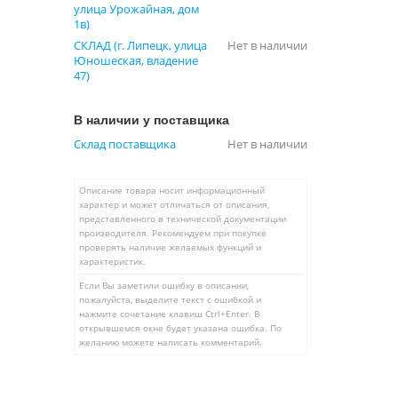
улица Урожайная, дом
1в)
СКЛАД (г. Липецк, улица
Нет в наличии
Юношеская, владение
47)
В наличии у поставщика
Склад поставщика
Нет в наличии
Описание товара носит информационный
характер и может отличаться от описания,
представленного в технической документации
производителя. Рекомендуем при покупке
проверять наличие желаемых функций и
характеристик.
Если Вы заметили ошибку в описании,
пожалуйста, выделите текст с ошибкой и
нажмите сочетание клавиш Ctrl+Enter. В
открывшемся окне будет указана ошибка. По
желанию можете написать комментарий.