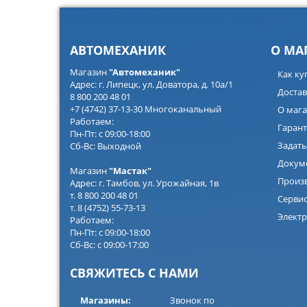
АВТОМЕХАНИК
О МА
Магазин
"Автомеханик"
Как ку
Адрес: г. Липецк, ул. Доватора, д. 10а/1
Достав
8 800 200 48 01
+7 (4742) 37-13-30 Многоканальный
О мага
Работаем:
Гарант
Пн-Пт: с 09:00-18:00
Задать
Сб-Вс: Выходной
Докум
Магазин
"Мастак"
Произ
Адрес: г. Тамбов, ул. Урожайная, 1в
т. 8 800 200 48 01
Серви
т. 8 (4752) 55-73-13
Электр
Работаем:
Пн-Пт: с 09:00-18:00
Сб-Вс: с 09:00-17:00
СВЯЖИТЕСЬ С НАМИ
Магазины:
Звонок по