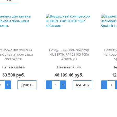
тановка для замены
Воздушный компрессор
Баланс
тифриза и промывки
HUBERTH RP103100 100л
легково
сист.охлаж.
420л/мин
S
Нет в наличии
Нет в наличии
Не
63 500 руб.
48 199,46 руб.
12
+
-
+
-
Купить
Купить