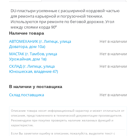
DU-пластыри усиленные с расшириной кордовой частью
для ремонта карьерной и погрузочной техники.
Используются при ремонте по беговой дорожке. Угол
между слоями корда 90º
Наличие товара
АВТОМЕХАНИК (г. Липецк, улица
Нет в наличии
Доватора, дом 10а)
МАСТАК (г. Тамбов, улица
Нет в наличии
Урожайная, дом 1в)
СКЛАД (г. Липецк, улица
Нет в наличии
Юношеская, владение 47)
В наличии у поставщика
Склад поставщика
Нет в наличии
Описание товара носит информационный характер и может отличаться от
описания, представленного в технической документации производителя.
Рекомендуем при покупке проверять наличие желаемых функций и
характеристик.
Если Вы заметили ошибку в описании, пожалуйста, выделите текст с