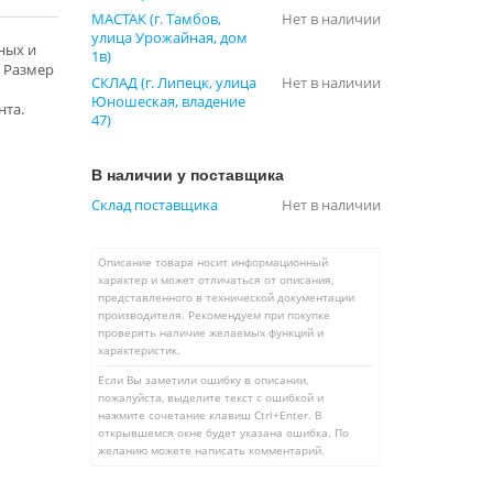
МАСТАК (г. Тамбов,
Нет в наличии
улица Урожайная, дом
ных и
1в)
 Размер
СКЛАД (г. Липецк, улица
Нет в наличии
Юношеская, владение
нта.
47)
В наличии у поставщика
Склад поставщика
Нет в наличии
Описание товара носит информационный
характер и может отличаться от описания,
представленного в технической документации
производителя. Рекомендуем при покупке
проверять наличие желаемых функций и
характеристик.
Если Вы заметили ошибку в описании,
пожалуйста, выделите текст с ошибкой и
нажмите сочетание клавиш Ctrl+Enter. В
открывшемся окне будет указана ошибка. По
желанию можете написать комментарий.