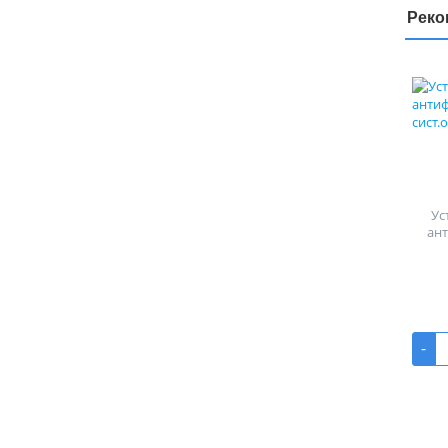
Реко
Ус
ан
-