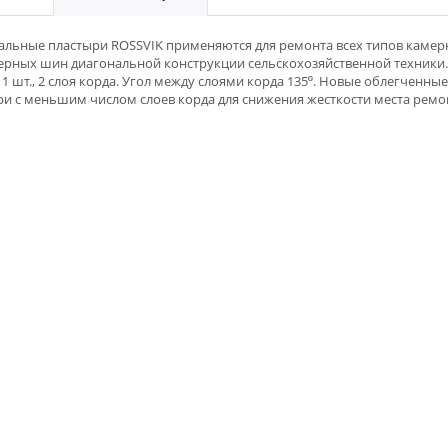
альные пластыри ROSSVIK применяются для ремонта всех типов камер
ерных шин диагональной конструкции сельскохозяйственной техники.
 1 шт., 2 слоя корда. Угол между слоями корда 135º. Новые облегченные
и с меньшим числом слоев корда для снижения жесткости места ремо