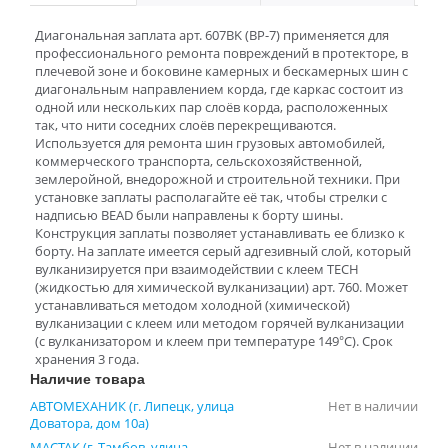
Диагональная заплата арт. 607BK (BP-7) применяется для
профессионального ремонта повреждений в протекторе, в
плечевой зоне и боковине камерных и бескамерных шин с
диагональным направлением корда, где каркас состоит из
одной или нескольких пар слоёв корда, расположенных
так, что нити соседних слоёв перекрещиваются.
Используется для ремонта шин грузовых автомобилей,
коммерческого транспорта, сельскохозяйственной,
землеройной, внедорожной и строительной техники. При
установке заплаты располагайте её так, чтобы стрелки с
надписью BEAD были направлены к борту шины.
Конструкция заплаты позволяет устанавливать ее близко к
борту. На заплате имеется серый адгезивный слой, который
вулканизируется при взаимодействии с клеем ТЕСН
(жидкостью для химической вулканизации) арт. 760. Может
устанавливаться методом холодной (химической)
вулканизации с клеем или методом горячей вулканизации
(с вулканизатором и клеем при температуре 149°С). Срок
хранения 3 года.
Наличие товара
АВТОМЕХАНИК (г. Липецк, улица
Нет в наличии
Доватора, дом 10а)
МАСТАК (г. Тамбов, улица
Нет в наличии