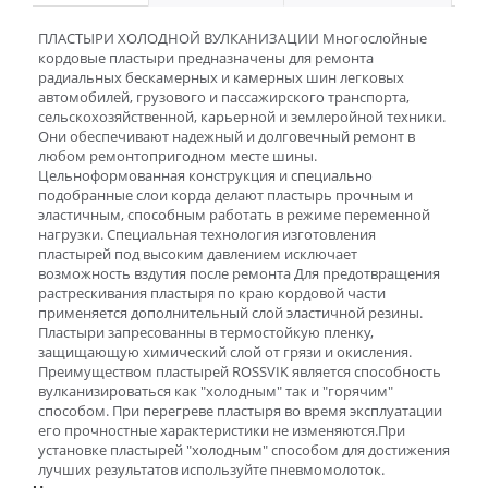
ПЛАСТЫРИ ХОЛОДНОЙ ВУЛКАНИЗАЦИИ Многослойные
кордовые пластыри предназначены для ремонта
радиальных бескамерных и камерных шин легковых
автомобилей, грузового и пассажирского транспорта,
сельскохозяйственной, карьерной и землеройной техники.
Они обеспечивают надежный и долговечный ремонт в
любом ремонтопригодном месте шины.
Цельноформованная конструкция и специально
подобранные слои корда делают пластырь прочным и
эластичным, способным работать в режиме переменной
нагрузки. Специальная технология изготовления
пластырей под высоким давлением исключает
возможность вздутия после ремонта Для предотвращения
растрескивания пластыря по краю кордовой части
применяется дополнительный слой эластичной резины.
Пластыри запресованны в термостойкую пленку,
защищающую химический слой от грязи и окисления.
Преимуществом пластырей ROSSVIK является способность
вулканизироваться как "холодным" так и "горячим"
способом. При перегреве пластыря во время эксплуатации
его прочностные характеристики не изменяются.При
установке пластырей "холодным" способом для достижения
лучших результатов используйте пневмомолоток.