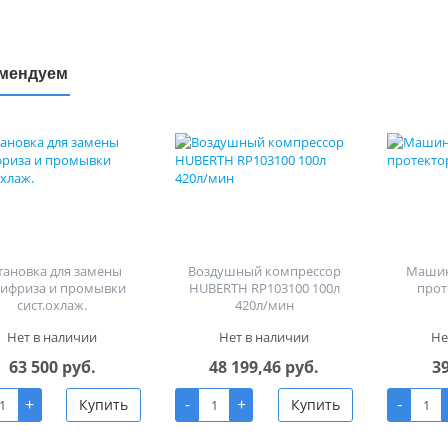
мендуем
тановка для замены
Воздушный компрессор
Машин
тифриза и промывки
HUBERTH RP103100 100л
прот
сист.охлаж.
420л/мин
Нет в наличии
Нет в наличии
Не
63 500 руб.
48 199,46 руб.
3
+
-
+
-
Купить
Купить