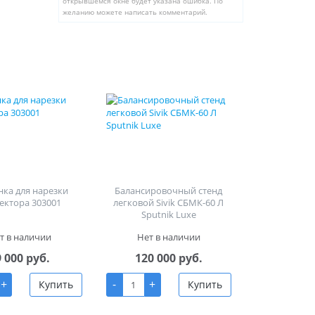
открывшемся окне будет указана ошибка. По
желанию можете написать комментарий.
ка для нарезки
Балансировочный стенд
ектора 303001
легковой Sivik СБМК-60 Л
Sputnik Luxe
т в наличии
Нет в наличии
9 000 руб.
120 000 руб.
+
-
+
Купить
Купить