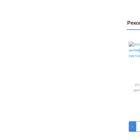
Реко
Ус
ан
-