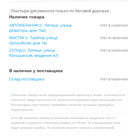
Пластыри для ремонта только по беговой дорожке.
Наличие товара
АВТОМЕХАНИК (г. Липецк, улица
Нет в наличии
Доватора, дом 10а)
МАСТАК (г. Тамбов, улица
Нет в наличии
Урожайная, дом 1в)
СКЛАД (г. Липецк, улица
Нет в наличии
Юношеская, владение 47)
В наличии у поставщика
Склад поставщика
Нет в наличии
Описание товара носит информационный характер и может отличаться от
описания, представленного в технической документации производителя.
Рекомендуем при покупке проверять наличие желаемых функций и
характеристик.
Если Вы заметили ошибку в описании, пожалуйста, выделите текст с
ошибкой и нажмите сочетание клавиш Ctrl+Enter. В открывшемся окне
будет указана ошибка. По желанию можете написать комментарий.