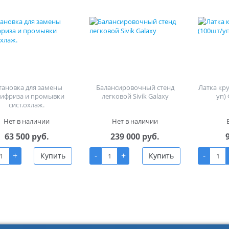
тановка для замены
Балансировочный стенд
Латка кр
тифриза и промывки
легковой Sivik Galaxy
уп)
сист.охлаж.
Нет в наличии
Нет в наличии
63 500 руб.
239 000 руб.
+
-
+
-
Купить
Купить