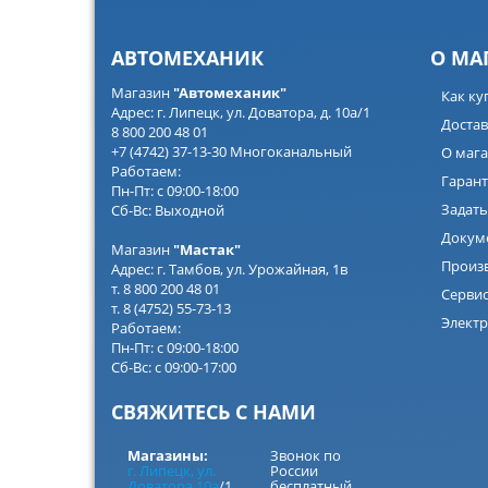
АВТОМЕХАНИК
О МА
Магазин
"Автомеханик"
Как ку
Адрес: г. Липецк, ул. Доватора, д. 10а/1
Достав
8 800 200 48 01
+7 (4742) 37-13-30 Многоканальный
О мага
Работаем:
Гарант
Пн-Пт: с 09:00-18:00
Задать
Сб-Вс: Выходной
Докум
Магазин
"Мастак"
Произ
Адрес: г. Тамбов, ул. Урожайная, 1в
т. 8 800 200 48 01
Серви
т. 8 (4752) 55-73-13
Электр
Работаем:
Пн-Пт: с 09:00-18:00
Сб-Вс: с 09:00-17:00
СВЯЖИТЕСЬ С НАМИ
Магазины:
Звонок по
г. Липецк, ул.
России
Доватора 10а
/1
бесплатный