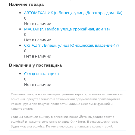
Наличие товара
АВТОМЕХАНИК (г. Липецк, улица Доватора, дом 10а)
0
Нет в наличии
МАСТАК (г. Тамбов, улица Урожайная, дом 1в)
0
Нет в наличии
СКЛАД (г. Липецк, улица Юношеская, владение 47)
0
Нет в наличии
В наличии у поставщика
Склад поставщика
0
Нет в наличии
Описание товара носит информационный характер и может отличаться от
описания, представленного в технической документации производителя.
Рекомендуем при покупке проверять наличие желаемых функций и
характеристик.
Если Вы заметили ошибку в описании, пожалуйста, выделите текст с
ошибкой и нажмите сочетание клавиш Ctrl+Enter. В открывшемся окне
будет указана ошибка. По желанию можете написать комментарий.