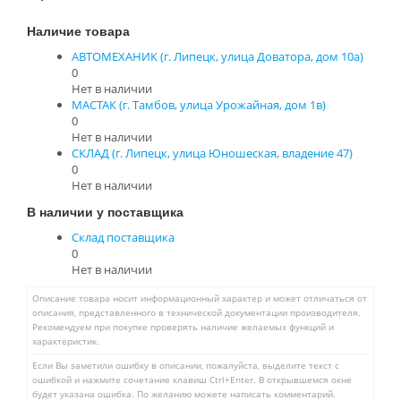
Наличие товара
АВТОМЕХАНИК (г. Липецк, улица Доватора, дом 10а)
0
Нет в наличии
МАСТАК (г. Тамбов, улица Урожайная, дом 1в)
0
Нет в наличии
СКЛАД (г. Липецк, улица Юношеская, владение 47)
0
Нет в наличии
В наличии у поставщика
Склад поставщика
0
Нет в наличии
Описание товара носит информационный характер и может отличаться от
описания, представленного в технической документации производителя.
Рекомендуем при покупке проверять наличие желаемых функций и
характеристик.
Если Вы заметили ошибку в описании, пожалуйста, выделите текст с
ошибкой и нажмите сочетание клавиш Ctrl+Enter. В открывшемся окне
будет указана ошибка. По желанию можете написать комментарий.