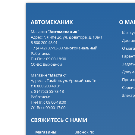
АВТОМЕХАНИК
О МА
Магазин
"Автомеханик"
Как ку
Адрес: г. Липецк, ул. Доватора, д. 10а/1
Достав
8 800 200 48 01
+7 (4742) 37-13-30 Многоканальный
О мага
Работаем:
Гарант
Пн-Пт: с 09:00-18:00
Задать
Сб-Вс: Выходной
Докум
Магазин
"Мастак"
Произ
Адрес: г. Тамбов, ул. Урожайная, 1в
т. 8 800 200 48 01
Серви
т. 8 (4752) 55-73-13
Электр
Работаем:
Пн-Пт: с 09:00-18:00
Сб-Вс: с 09:00-17:00
СВЯЖИТЕСЬ С НАМИ
Магазины:
Звонок по