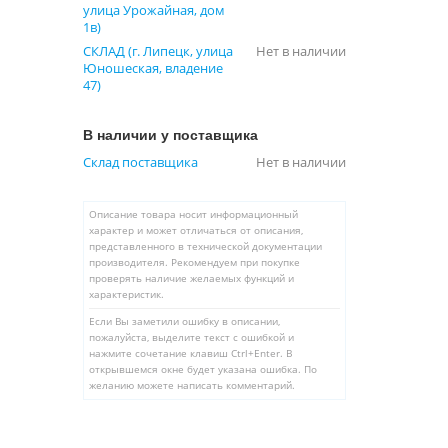
улица Урожайная, дом
1в)
СКЛАД (г. Липецк, улица
Нет в наличии
Юношеская, владение
47)
В наличии у поставщика
Склад поставщика
Нет в наличии
Описание товара носит информационный
характер и может отличаться от описания,
представленного в технической документации
производителя. Рекомендуем при покупке
проверять наличие желаемых функций и
характеристик.
Если Вы заметили ошибку в описании,
пожалуйста, выделите текст с ошибкой и
нажмите сочетание клавиш Ctrl+Enter. В
открывшемся окне будет указана ошибка. По
желанию можете написать комментарий.