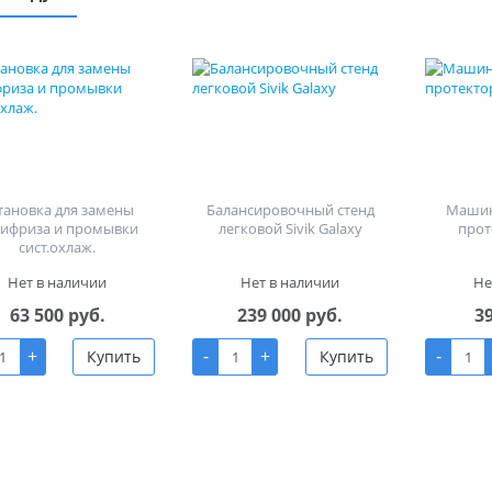
тановка для замены
Балансировочный стенд
Машин
тифриза и промывки
легковой Sivik Galaxy
прот
сист.охлаж.
Нет в наличии
Нет в наличии
Не
63 500 руб.
239 000 руб.
3
+
-
+
-
Купить
Купить