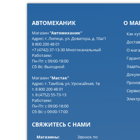
АВТОМЕХАНИК
О МА
Магазин
"Автомеханик"
Как ку
Адрес: г. Липецк, ул. Доватора, д. 10а/1
Достав
8 800 200 48 01
+7 (4742) 37-13-30 Многоканальный
О мага
Работаем:
Гарант
Пн-Пт: с 09:00-18:00
Задать
Сб-Вс: Выходной
Докум
Магазин
"Мастак"
Произ
Адрес: г. Тамбов, ул. Урожайная, 1в
т. 8 800 200 48 01
Серви
т. 8 (4752) 55-73-13
Электр
Работаем:
Пн-Пт: с 09:00-18:00
Сб-Вс: с 09:00-17:00
СВЯЖИТЕСЬ С НАМИ
Магазины:
Звонок по