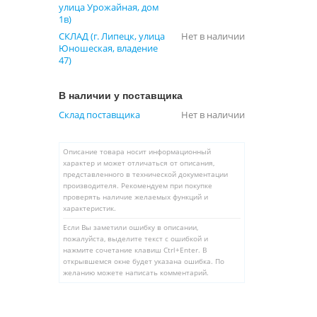
улица Урожайная, дом
1в)
СКЛАД (г. Липецк, улица
Нет в наличии
Юношеская, владение
47)
В наличии у поставщика
Склад поставщика
Нет в наличии
Описание товара носит информационный
характер и может отличаться от описания,
представленного в технической документации
производителя. Рекомендуем при покупке
проверять наличие желаемых функций и
характеристик.
Если Вы заметили ошибку в описании,
пожалуйста, выделите текст с ошибкой и
нажмите сочетание клавиш Ctrl+Enter. В
открывшемся окне будет указана ошибка. По
желанию можете написать комментарий.