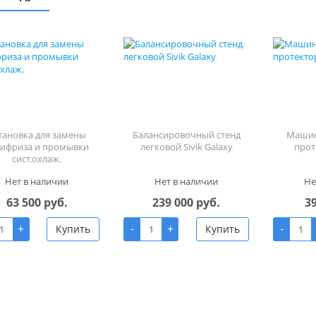
тановка для замены
Балансировочный стенд
Машин
тифриза и промывки
легковой Sivik Galaxy
прот
сист.охлаж.
Нет в наличии
Нет в наличии
Не
63 500 руб.
239 000 руб.
3
+
-
+
-
Купить
Купить