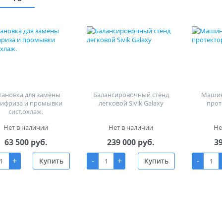
тановка для замены
Балансировочный стенд
Машин
тифриза и промывки
легковой Sivik Galaxy
прот
сист.охлаж.
Нет в наличии
Нет в наличии
Не
63 500 руб.
239 000 руб.
3
+
-
+
-
Купить
Купить