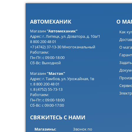
АВТОМЕХАНИК
О МА
Магазин
"Автомеханик"
Как ку
Адрес: г. Липецк, ул. Доватора, д. 10а/1
Достав
8 800 200 48 01
+7 (4742) 37-13-30 Многоканальный
О мага
Работаем:
Гарант
Пн-Пт: с 09:00-18:00
Задать
Сб-Вс: Выходной
Докум
Магазин
"Мастак"
Произ
Адрес: г. Тамбов, ул. Урожайная, 1в
т. 8 800 200 48 01
Серви
т. 8 (4752) 55-73-13
Электр
Работаем:
Пн-Пт: с 09:00-18:00
Сб-Вс: с 09:00-17:00
СВЯЖИТЕСЬ С НАМИ
Магазины:
Звонок по