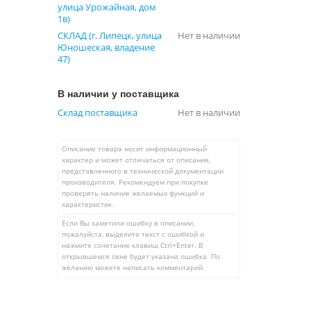
улица Урожайная, дом
1в)
СКЛАД (г. Липецк, улица
Нет в наличии
Юношеская, владение
47)
В наличии у поставщика
Склад поставщика
Нет в наличии
Описание товара носит информационный
характер и может отличаться от описания,
представленного в технической документации
производителя. Рекомендуем при покупке
проверять наличие желаемых функций и
характеристик.
Если Вы заметили ошибку в описании,
пожалуйста, выделите текст с ошибкой и
нажмите сочетание клавиш Ctrl+Enter. В
открывшемся окне будет указана ошибка. По
желанию можете написать комментарий.