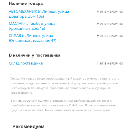
Наличие товара
АВТОМЕХАНИК (г. Липецк, улица
Нет в наличии
Доватора, дом 10а)
МАСТАК (г. Тамбов, улица
Нет в наличии
Урожайная, дом 1в)
СКЛАД (г. Липецк, улица
Нет в наличии
Юношеская, владение 47)
В наличии у поставщика
Склад поставщика
Нет в наличии
Описание товара носит информационный характер и может отличаться от
описания, представленного в технической документации производителя.
Рекомендуем при покупке проверять наличие желаемых функций и
характеристик.
Если Вы заметили ошибку в описании, пожалуйста, выделите текст с
ошибкой и нажмите сочетание клавиш Ctrl+Enter. В открывшемся окне
будет указана ошибка. По желанию можете написать комментарий.
Рекомендуем