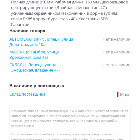
Полная длина: 210 мм Рабочая длина: 160 мм Двухрезцовое
центрирующее остриё Двойная спираль тип: 4С с
усиленным сердечником Наконечник в форме зубила:
сплав BK85 Корпус бура: сталь 40х Хвостовик: SDS+
Гарантии
Наличие товара
АВТОМЕХАНИК (г. Липецк, улица
Нет в наличии
Доватора, дом 10а)
МАСТАК (г. Тамбов, улица
Нет в наличии
Урожайная, дом 1в)
СКЛАД (г. Липецк, улица
Нет в наличии
Юношеская, владение 47)
В наличии у поставщика
Склад поставщика
Мало
Описание товара носит информационный характер и может отличаться от
описания, представленного в технической документации производителя.
Рекомендуем при покупке проверять наличие желаемых функций и
характеристик.
Если Вы заметили ошибку в описании, пожалуйста, выделите текст с
ошибкой и нажмите сочетание клавиш Ctrl+Enter. В открывшемся окне