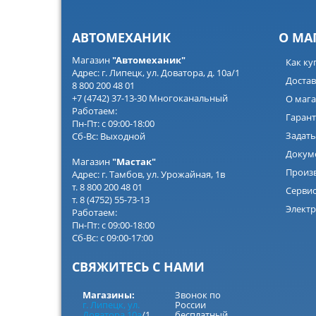
АВТОМЕХАНИК
О МА
Магазин
"Автомеханик"
Как ку
Адрес: г. Липецк, ул. Доватора, д. 10а/1
Достав
8 800 200 48 01
+7 (4742) 37-13-30 Многоканальный
О мага
Работаем:
Гарант
Пн-Пт: с 09:00-18:00
Задать
Сб-Вс: Выходной
Докум
Магазин
"Мастак"
Произ
Адрес: г. Тамбов, ул. Урожайная, 1в
т. 8 800 200 48 01
Серви
т. 8 (4752) 55-73-13
Электр
Работаем:
Пн-Пт: с 09:00-18:00
Сб-Вс: с 09:00-17:00
СВЯЖИТЕСЬ С НАМИ
Магазины:
Звонок по
г. Липецк, ул.
России
Доватора 10а
/1
бесплатный