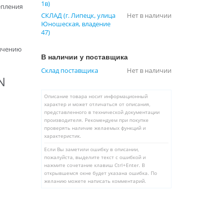
1в)
епления
СКЛАД (г. Липецк, улица
Нет в наличии
Юношеская, владение
47)
личению
В наличии у поставщика
Склад поставщика
Нет в наличии
N
Описание товара носит информационный
характер и может отличаться от описания,
представленного в технической документации
производителя. Рекомендуем при покупке
проверять наличие желаемых функций и
характеристик.
Если Вы заметили ошибку в описании,
пожалуйста, выделите текст с ошибкой и
нажмите сочетание клавиш Ctrl+Enter. В
открывшемся окне будет указана ошибка. По
желанию можете написать комментарий.