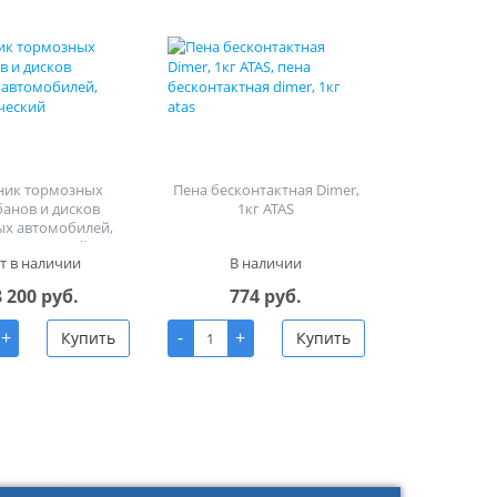
ник тормозных
Пена бесконтактная Dimer,
банов и дисков
1кг ATAS
ых автомобилей,
равлический
т в наличии
В наличии
8 200 руб.
774 руб.
+
-
+
Купить
Купить