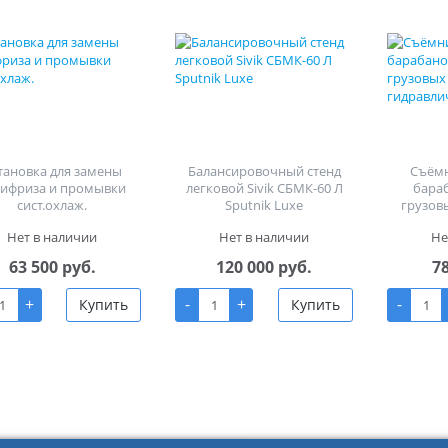
тановка для замены
Балансировочный стенд
Съём
тифриза и промывки
легковой Sivik СБМК-60 Л
бара
сист.охлаж.
Sputnik Luxe
грузов
гид
Нет в наличии
Нет в наличии
Не
63 500 руб.
120 000 руб.
7
+
-
+
-
Купить
Купить