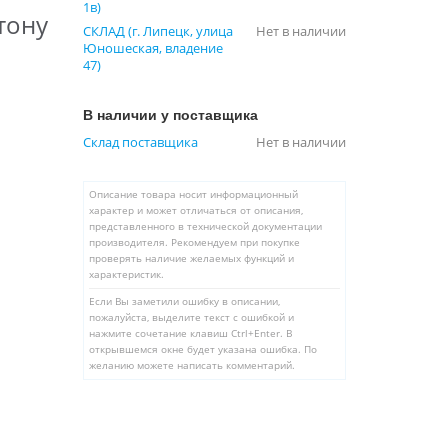
1в)
тону
СКЛАД (г. Липецк, улица
Нет в наличии
Юношеская, владение
47)
В наличии у поставщика
Склад поставщика
Нет в наличии
Описание товара носит информационный
характер и может отличаться от описания,
представленного в технической документации
производителя. Рекомендуем при покупке
проверять наличие желаемых функций и
характеристик.
Если Вы заметили ошибку в описании,
пожалуйста, выделите текст с ошибкой и
нажмите сочетание клавиш Ctrl+Enter. В
открывшемся окне будет указана ошибка. По
желанию можете написать комментарий.