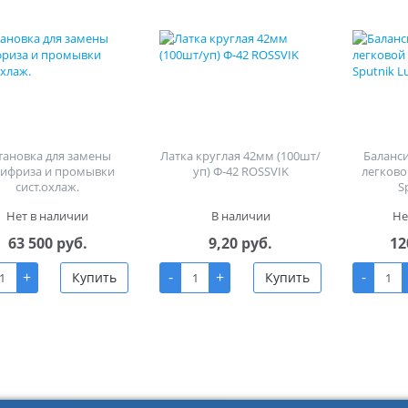
тановка для замены
Латка круглая 42мм (100шт/
Баланс
тифриза и промывки
уп) Ф-42 ROSSVIK
легково
сист.охлаж.
S
Нет в наличии
В наличии
Не
63 500 руб.
9,20 руб.
12
+
-
+
-
Купить
Купить