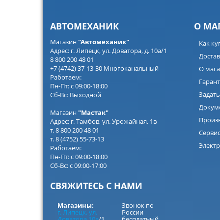
АВТОМЕХАНИК
О МА
Магазин
"Автомеханик"
Как ку
Адрес: г. Липецк, ул. Доватора, д. 10а/1
Достав
8 800 200 48 01
+7 (4742) 37-13-30 Многоканальный
О мага
Работаем:
Гарант
Пн-Пт: с 09:00-18:00
Задать
Сб-Вс: Выходной
Докум
Магазин
"Мастак"
Произ
Адрес: г. Тамбов, ул. Урожайная, 1в
т. 8 800 200 48 01
Серви
т. 8 (4752) 55-73-13
Электр
Работаем:
Пн-Пт: с 09:00-18:00
Сб-Вс: с 09:00-17:00
СВЯЖИТЕСЬ С НАМИ
Магазины:
Звонок по
г. Липецк, ул.
России
Доватора 10а
/1
бесплатный