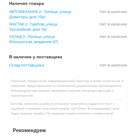
Наличие товара
АВТОМЕХАНИК (г. Липецк, улица
Нет в наличии
Доватора, дом 10а)
МАСТАК (г. Тамбов, улица
Нет в наличии
Урожайная, дом 1в)
СКЛАД (г. Липецк, улица
Нет в наличии
Юношеская, владение 47)
В наличии у поставщика
Склад поставщика
Нет в наличии
Описание товара носит информационный характер и может отличаться от
описания, представленного в технической документации производителя.
Рекомендуем при покупке проверять наличие желаемых функций и
характеристик.
Если Вы заметили ошибку в описании, пожалуйста, выделите текст с
ошибкой и нажмите сочетание клавиш Ctrl+Enter. В открывшемся окне
будет указана ошибка. По желанию можете написать комментарий.
Рекомендуем