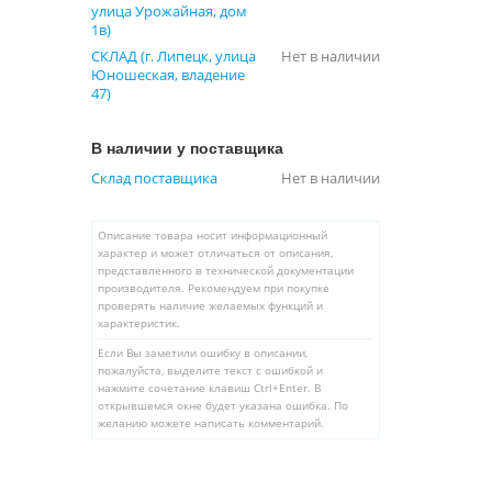
улица Урожайная, дом
1в)
СКЛАД (г. Липецк, улица
Нет в наличии
Юношеская, владение
47)
В наличии у поставщика
Склад поставщика
Нет в наличии
Описание товара носит информационный
характер и может отличаться от описания,
представленного в технической документации
производителя. Рекомендуем при покупке
проверять наличие желаемых функций и
характеристик.
Если Вы заметили ошибку в описании,
пожалуйста, выделите текст с ошибкой и
нажмите сочетание клавиш Ctrl+Enter. В
открывшемся окне будет указана ошибка. По
желанию можете написать комментарий.