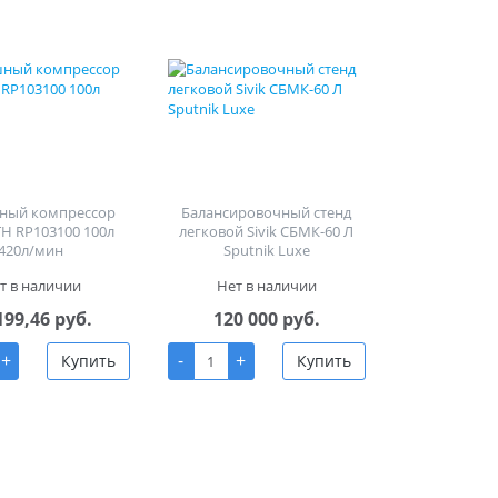
ный компрессор
Балансировочный стенд
H RP103100 100л
легковой Sivik СБМК-60 Л
420л/мин
Sputnik Luxe
т в наличии
Нет в наличии
199,46 руб.
120 000 руб.
+
-
+
Купить
Купить