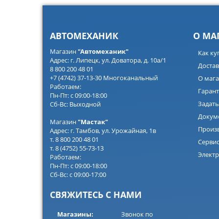
АВТОМЕХАНИК
О МА
Магазин
"Автомеханик"
Как ку
Адрес: г. Липецк, ул. Доватора, д. 10а/1
Достав
8 800 200 48 01
+7 (4742) 37-13-30 Многоканальный
О мага
Работаем:
Гарант
Пн-Пт: с 09:00-18:00
Задать
Сб-Вс: Выходной
Докум
Магазин
"Мастак"
Произ
Адрес: г. Тамбов, ул. Урожайная, 1в
т. 8 800 200 48 01
Серви
т. 8 (4752) 55-73-13
Электр
Работаем:
Пн-Пт: с 09:00-18:00
Сб-Вс: с 09:00-17:00
СВЯЖИТЕСЬ С НАМИ
Магазины:
Звонок по