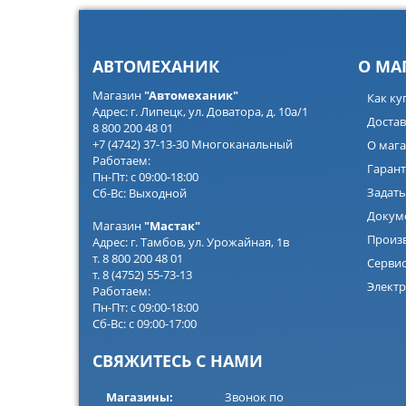
АВТОМЕХАНИК
О МА
Магазин
"Автомеханик"
Как ку
Адрес: г. Липецк, ул. Доватора, д. 10а/1
Достав
8 800 200 48 01
+7 (4742) 37-13-30 Многоканальный
О мага
Работаем:
Гарант
Пн-Пт: с 09:00-18:00
Задать
Сб-Вс: Выходной
Докум
Магазин
"Мастак"
Произ
Адрес: г. Тамбов, ул. Урожайная, 1в
т. 8 800 200 48 01
Серви
т. 8 (4752) 55-73-13
Электр
Работаем:
Пн-Пт: с 09:00-18:00
Сб-Вс: с 09:00-17:00
СВЯЖИТЕСЬ С НАМИ
Магазины:
Звонок по