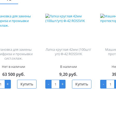
тановка для замены
Латка круглая 42мм (100шт/
Машин
тифриза и промывки
уп) Ф-42 ROSSVIK
прот
сист.охлаж.
Нет в наличии
В наличии
Не
63 500 руб.
9,20 руб.
3
+
-
+
-
Купить
Купить