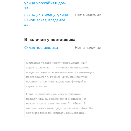
улица Урожайная, дом
1в)
СКЛАД (г. Липецк, улица
Нет в наличии
Юношеская, владение
47)
В наличии у поставщика
Склад поставщика
Нет в наличии
Описание товара носит информационный
характер и может отличаться от описания,
представленного в технической документации
производителя. Рекомендуем при покупке
проверять наличие желаемых функций и
характеристик.
Если Вы заметили ошибку в описании,
пожалуйста, выделите текст с ошибкой и
нажмите сочетание клавиш Ctrl+Enter. В
открывшемся окне будет указана ошибка. По
желанию можете написать комментарий.