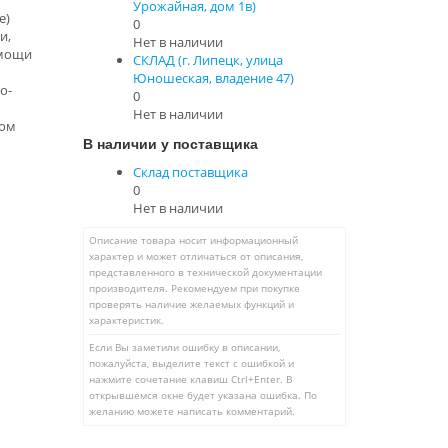
Урожайная, дом 1в)
е)
0
и,
Нет в наличии
омощи
СКЛАД (г. Липецк, улица
Юношеская, владение 47)
о-
0
Нет в наличии
дом
В наличии у поставщика
Склад поставщика
0
Нет в наличии
Описание товара носит информационный
характер и может отличаться от описания,
представленного в технической документации
производителя. Рекомендуем при покупке
проверять наличие желаемых функций и
характеристик.
Если Вы заметили ошибку в описании,
пожалуйста, выделите текст с ошибкой и
нажмите сочетание клавиш Ctrl+Enter. В
открывшемся окне будет указана ошибка. По
желанию можете написать комментарий.