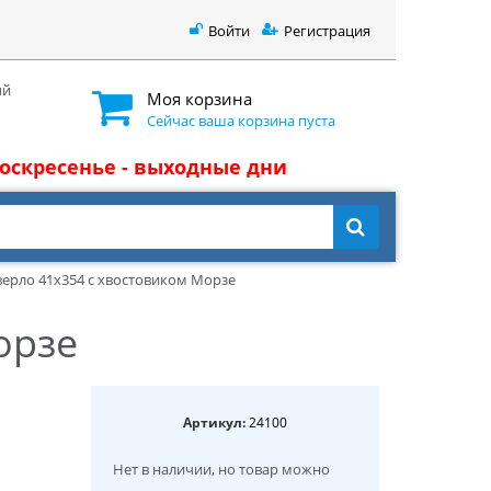
Войти
Регистрация
ый
Моя корзина
Сейчас ваша корзина пуста
 воскресенье - выходные дни
ерло 41x354 с хвостовиком Морзе
орзе
Артикул:
24100
Нет в наличии
, но товар можно