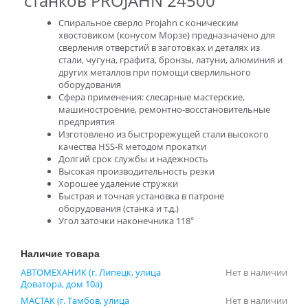
станков PROJAHN 24500
Спиральное сверло Projahn с коническим
хвостовиком (конусом Морзе) предназначено для
сверления отверстий в заготовках и деталях из
стали, чугуна, графита, бронзы, латуни, алюминия и
других металлов при помощи сверлильного
оборудования
Сфера применения: слесарные мастерские,
машиностроение, ремонтно-восстановительные
предприятия
Изготовлено из быстрорежущей стали высокого
качества HSS-R методом прокатки
Долгий срок службы и надежность
Высокая производительность резки
Хорошее удаление стружки
Быстрая и точная установка в патроне
оборудования (станка и т.д.)
Угол заточки наконечника 118°
Наличие товара
АВТОМЕХАНИК (г. Липецк, улица
Нет в наличии
Доватора, дом 10а)
МАСТАК (г. Тамбов, улица
Нет в наличии