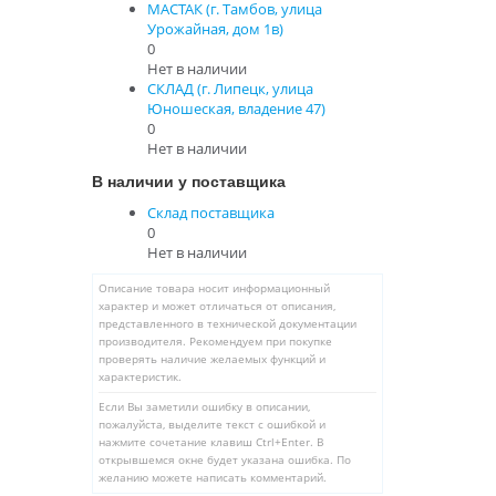
МАСТАК (г. Тамбов, улица
Урожайная, дом 1в)
0
Нет в наличии
СКЛАД (г. Липецк, улица
Юношеская, владение 47)
0
Нет в наличии
В наличии у поставщика
Склад поставщика
0
Нет в наличии
Описание товара носит информационный
характер и может отличаться от описания,
представленного в технической документации
производителя. Рекомендуем при покупке
проверять наличие желаемых функций и
характеристик.
Если Вы заметили ошибку в описании,
пожалуйста, выделите текст с ошибкой и
нажмите сочетание клавиш Ctrl+Enter. В
открывшемся окне будет указана ошибка. По
желанию можете написать комментарий.