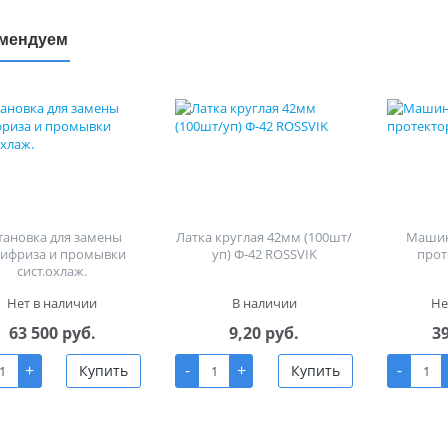
мендуем
тановка для замены
Латка круглая 42мм (100шт/
Машин
тифриза и промывки
уп) Ф-42 ROSSVIK
прот
сист.охлаж.
Нет в наличии
В наличии
Не
63 500 руб.
9,20 руб.
3
+
-
+
-
Купить
Купить