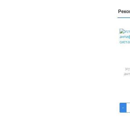
Реко
Ус
ан
-