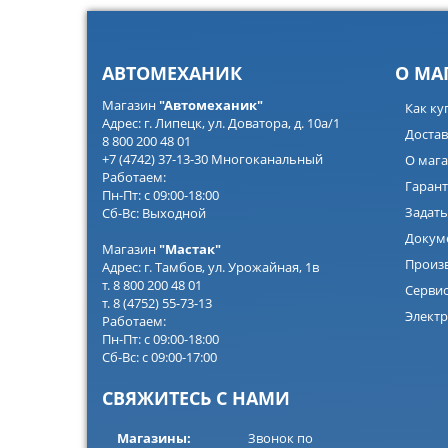
АВТОМЕХАНИК
О МА
Магазин
"Автомеханик"
Как ку
Адрес: г. Липецк, ул. Доватора, д. 10а/1
Достав
8 800 200 48 01
+7 (4742) 37-13-30 Многоканальный
О мага
Работаем:
Гарант
Пн-Пт: с 09:00-18:00
Задать
Сб-Вс: Выходной
Докум
Магазин
"Мастак"
Произ
Адрес: г. Тамбов, ул. Урожайная, 1в
т. 8 800 200 48 01
Серви
т. 8 (4752) 55-73-13
Электр
Работаем:
Пн-Пт: с 09:00-18:00
Сб-Вс: с 09:00-17:00
СВЯЖИТЕСЬ С НАМИ
Магазины:
Звонок по