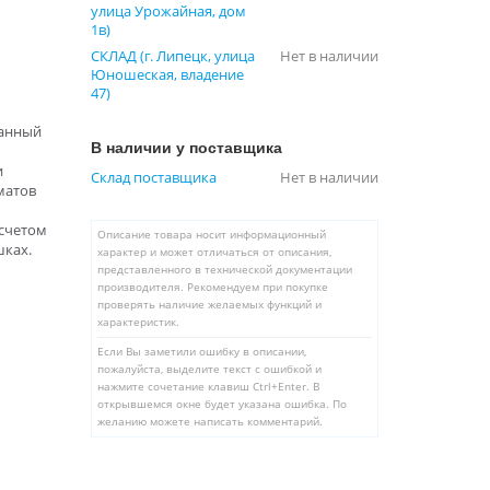
улица Урожайная, дом
1в)
СКЛАД (г. Липецк, улица
Нет в наличии
Юношеская, владение
47)
ванный
В наличии у поставщика
и
Склад поставщика
Нет в наличии
матов
тсчетом
Описание товара носит информационный
шках.
характер и может отличаться от описания,
представленного в технической документации
производителя. Рекомендуем при покупке
проверять наличие желаемых функций и
характеристик.
Если Вы заметили ошибку в описании,
пожалуйста, выделите текст с ошибкой и
нажмите сочетание клавиш Ctrl+Enter. В
открывшемся окне будет указана ошибка. По
желанию можете написать комментарий.