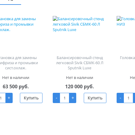
тановка для замены
Балансировочный стенд
Головка 
тифриза и промывки
легковой Sivik СБМК-60 Л
сист.охлаж.
Sputnik Luxe
Нет в наличии
Нет в наличии
Не
63 500 руб.
120 000 руб.
+
-
+
-
Купить
Купить