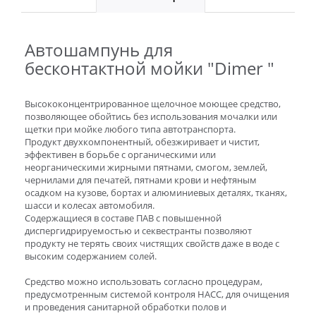
Автошампунь для
бесконтактной мойки "Dimer "
Высококонцентрированное щелочное моющее средство,
позволяющее обойтись без использования мочалки или
щетки при мойке любого типа автотранспорта.
Продукт двухкомпонентный, обезжиривает и чистит,
эффективен в борьбе с органическими или
неорганическими жирными пятнами, смогом, землей,
чернилами для печатей, пятнами крови и нефтяным
осадком на кузове, бортах и алюминиевых деталях, тканях,
шасси и колесах автомобиля.
Содержащиеся в составе ПАВ с повышенной
диспергидрируемостью и секвестранты позволяют
продукту не терять своих чистящих свойств даже в воде с
высоким содержанием солей.
Средство можно использовать согласно процедурам,
предусмотренным системой контроля НАСС, для очищения
и проведения санитарной обработки полов и