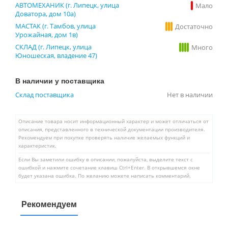
АВТОМЕХАНИК (г. Липецк, улица
Мало
Доватора, дом 10а)
МАСТАК (г. Тамбов, улица
Достаточно
Урожайная, дом 1в)
СКЛАД (г. Липецк, улица
Много
Юношеская, владение 47)
В наличии у поставщика
Склад поставщика
Нет в наличии
Описание товара носит информационный характер и может отличаться от
описания, представленного в технической документации производителя.
Рекомендуем при покупке проверять наличие желаемых функций и
характеристик.
Если Вы заметили ошибку в описании, пожалуйста, выделите текст с
ошибкой и нажмите сочетание клавиш Ctrl+Enter. В открывшемся окне
будет указана ошибка. По желанию можете написать комментарий.
Рекомендуем