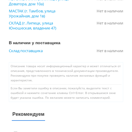
Доватора, дом 10а)
МАСТАК (г. Тамбов, улица
Нет в наличии
Урожайная, дом 1в)
СКЛАД (г. Липецк, улица
Нет в наличии
Юношеская, владение 47)
В наличии у поставщика
Склад поставщика
Нет в наличии
Описание товара носит информационный характер и может отличаться от
описания, представленного в технической документации производителя.
Рекомендуем при покупке проверять наличие желаемых функций и
характеристик.
Если Вы заметили ошибку в описании, пожалуйста, выделите текст с
ошибкой и нажмите сочетание клавиш Ctrl+Enter. В открывшемся окне
будет указана ошибка. По желанию можете написать комментарий.
Рекомендуем