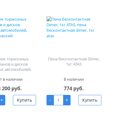
ник тормозных
Пена бесконтактная Dimer,
банов и дисков
1кг ATAS
ых автомобилей,
равлический
т в наличии
В наличии
8 200 руб.
774 руб.
+
-
+
Купить
Купить