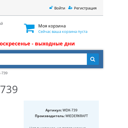
Войти
Регистрация
ый
Моя корзина
Сейчас ваша корзина пуста
 воскресенье - выходные дни
-739
-739
Артикул:
WDK-739
Производитель:
WIEDERKRAFT
Нет в наличии
, но товар можно