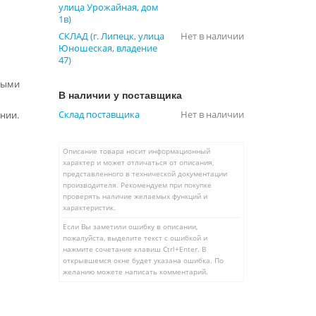
улица Урожайная, дом
1в)
СКЛАД (г. Липецк, улица
Нет в наличии
Юношеская, владение
47)
выми
В наличии у поставщика
Склад поставщика
Нет в наличии
нии.
Описание товара носит информационный
характер и может отличаться от описания,
представленного в технической документации
производителя. Рекомендуем при покупке
проверять наличие желаемых функций и
характеристик.
Если Вы заметили ошибку в описании,
пожалуйста, выделите текст с ошибкой и
нажмите сочетание клавиш Ctrl+Enter. В
открывшемся окне будет указана ошибка. По
желанию можете написать комментарий.