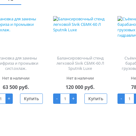
тановка для замены
Балансировочный стенд
Съём
тифриза и промывки
легковой Sivik СБМК-60 Л
бара
сист.охлаж.
Sputnik Luxe
грузов
гид
Нет в наличии
Нет в наличии
Не
63 500 руб.
120 000 руб.
7
+
-
+
-
Купить
Купить