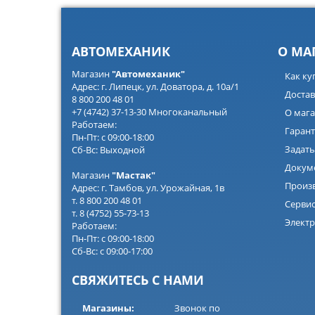
АВТОМЕХАНИК
О МА
Магазин
"Автомеханик"
Как ку
Адрес: г. Липецк, ул. Доватора, д. 10а/1
Достав
8 800 200 48 01
+7 (4742) 37-13-30 Многоканальный
О мага
Работаем:
Гарант
Пн-Пт: с 09:00-18:00
Задать
Сб-Вс: Выходной
Докум
Магазин
"Мастак"
Произ
Адрес: г. Тамбов, ул. Урожайная, 1в
т. 8 800 200 48 01
Серви
т. 8 (4752) 55-73-13
Электр
Работаем:
Пн-Пт: с 09:00-18:00
Сб-Вс: с 09:00-17:00
СВЯЖИТЕСЬ С НАМИ
Магазины:
Звонок по