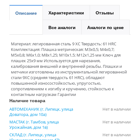
Характеристики
Отзывы
Описание
Все аналоги
Аналоги по цене
Материал: легированная сталь 9 XC Твердость: 61 HRC
Комплектация: Плашка метрическая: М3х0,5; М4х0,7;
М5х0,8; М6х1,0; М8х1,25; М10х1,5; М12х1,25 мм Ключ для
плашек 25х9 мм Используется для нарезания,
калибрования внешней и внутренней резьбы. Плашки и
метчики изготовлены из инструментальной легированной
стали 9ХС (средняя твердость 61 HRC), обладают
повышенной износостойкостью, упругостью,
сопротивлением к изгибу и кручению, стойкостью к
контактным нагрузкам Гарантии
Наличие товара
АВТОМЕХАНИК (г. Липецк, улица
Нет в наличии
Доватора, дом 10а)
МАСТАК (г. Тамбов, улица
Нет в наличии
Урожайная, дом 1в)
СКЛАД (г. Липецк, улица
Нет в наличии
Юношеская, владение 47)