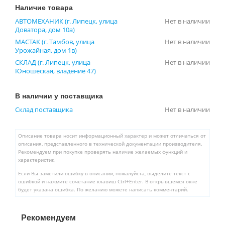
Наличие товара
АВТОМЕХАНИК (г. Липецк, улица
Нет в наличии
Доватора, дом 10а)
МАСТАК (г. Тамбов, улица
Нет в наличии
Урожайная, дом 1в)
СКЛАД (г. Липецк, улица
Нет в наличии
Юношеская, владение 47)
В наличии у поставщика
Склад поставщика
Нет в наличии
Описание товара носит информационный характер и может отличаться от
описания, представленного в технической документации производителя.
Рекомендуем при покупке проверять наличие желаемых функций и
характеристик.
Если Вы заметили ошибку в описании, пожалуйста, выделите текст с
ошибкой и нажмите сочетание клавиш Ctrl+Enter. В открывшемся окне
будет указана ошибка. По желанию можете написать комментарий.
Рекомендуем