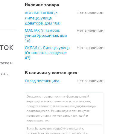
Наличие товара
АВТОМЕХАНИК (г.
Нет в наличии
Липецк, улица
Доватора, дом 10а)
МАСТАК (г. Тамбов,
Нет в наличии
улица Урожайная, дом
1в)
ток
СКЛАД (г. Липецк, улица
Нет в наличии
Юношеская, владение
47)
таже и
В наличии у поставщика
вать
Склад поставщика
Нет в наличии
Описание товара носит информационный
характер и может отличаться от описания,
представленного в технической документации
производителя. Рекомендуем при покупке
проверять наличие желаемых функций и
характеристик.
Если Вы заметили ошибку в описании,
пожалуйста, выделите текст с ошибкой и