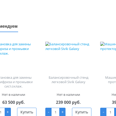
мендуем
тановка для замены
Балансировочный стенд
Машин
тифриза и промывки
легковой Sivik Galaxy
прот
сист.охлаж.
Нет в наличии
Нет в наличии
Не
63 500 руб.
239 000 руб.
3
+
-
+
-
Купить
Купить