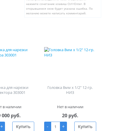
нажмите сочетание клавиш Ctrl+Enter. В
открывшемся окне будет указана ошибка. По
желанию можете написать комментарий.
ка для нарезки
Головка 8мм х 1/2" 12-гр.
ектора 303001
НИЗ
т в наличии
Нет в наличии
9 000 руб.
20 руб.
+
-
+
Купить
Купить