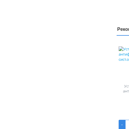
Реко
Ус
ан
-