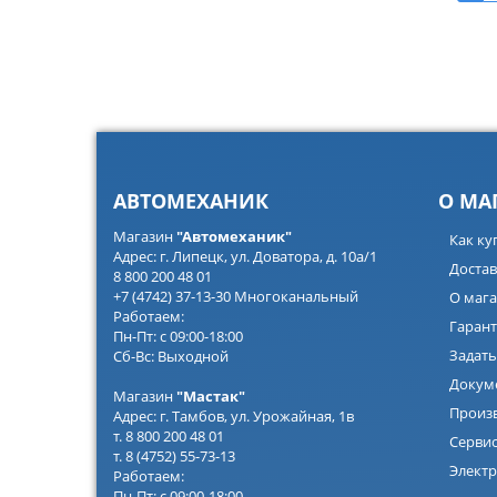
АВТОМЕХАНИК
О МА
Магазин
"Автомеханик"
Как ку
Адрес: г. Липецк, ул. Доватора, д. 10а/1
Достав
8 800 200 48 01
+7 (4742) 37-13-30 Многоканальный
О мага
Работаем:
Гарант
Пн-Пт: с 09:00-18:00
Задать
Сб-Вс: Выходной
Докум
Магазин
"Мастак"
Произ
Адрес: г. Тамбов, ул. Урожайная, 1в
т. 8 800 200 48 01
Серви
т. 8 (4752) 55-73-13
Электр
Работаем:
Пн-Пт: с 09:00-18:00