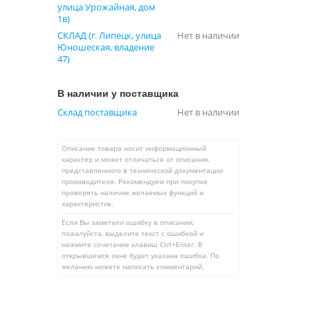
улица Урожайная, дом
1в)
СКЛАД (г. Липецк, улица
Нет в наличии
Юношеская, владение
47)
В наличии у поставщика
Склад поставщика
Нет в наличии
Описание товара носит информационный
характер и может отличаться от описания,
представленного в технической документации
производителя. Рекомендуем при покупке
проверять наличие желаемых функций и
характеристик.
Если Вы заметили ошибку в описании,
пожалуйста, выделите текст с ошибкой и
нажмите сочетание клавиш Ctrl+Enter. В
открывшемся окне будет указана ошибка. По
желанию можете написать комментарий.