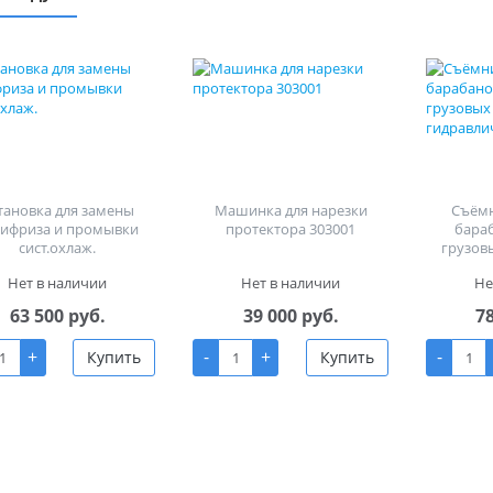
тановка для замены
Машинка для нарезки
Съём
тифриза и промывки
протектора 303001
бара
сист.охлаж.
грузов
гид
Нет в наличии
Нет в наличии
Не
63 500 руб.
39 000 руб.
7
+
-
+
-
Купить
Купить