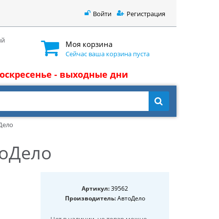
Войти
Регистрация
ый
Моя корзина
Сейчас ваша корзина пуста
 воскресенье - выходные дни
Дело
тоДело
Артикул:
39562
Производитель:
АвтоДело
Нет в наличии
, но товар можно