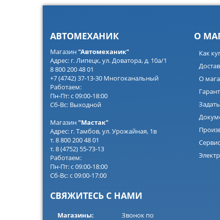
АВТОМЕХАНИК
О МА
Магазин
"Автомеханик"
Как ку
Адрес: г. Липецк, ул. Доватора, д. 10а/1
Достав
8 800 200 48 01
+7 (4742) 37-13-30 Многоканальный
О мага
Работаем:
Гарант
Пн-Пт: с 09:00-18:00
Задать
Сб-Вс: Выходной
Докум
Магазин
"Мастак"
Произ
Адрес: г. Тамбов, ул. Урожайная, 1в
т. 8 800 200 48 01
Серви
т. 8 (4752) 55-73-13
Электр
Работаем:
Пн-Пт: с 09:00-18:00
Сб-Вс: с 09:00-17:00
СВЯЖИТЕСЬ С НАМИ
Магазины:
Звонок по