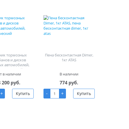
ник тормозных
Пена бесконтактная Dimer,
банов и дисков
1кг ATAS
ых автомобилей,
равлический
т в наличии
В наличии
8 200 руб.
774 руб.
+
-
+
Купить
Купить