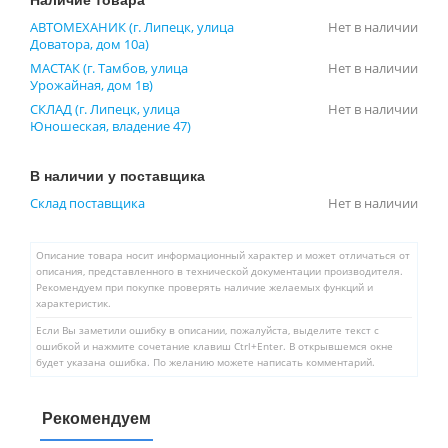
АВТОМЕХАНИК (г. Липецк, улица
Нет в наличии
Доватора, дом 10а)
МАСТАК (г. Тамбов, улица
Нет в наличии
Урожайная, дом 1в)
СКЛАД (г. Липецк, улица
Нет в наличии
Юношеская, владение 47)
В наличии у поставщика
Склад поставщика
Нет в наличии
Описание товара носит информационный характер и может отличаться от
описания, представленного в технической документации производителя.
Рекомендуем при покупке проверять наличие желаемых функций и
характеристик.
Если Вы заметили ошибку в описании, пожалуйста, выделите текст с
ошибкой и нажмите сочетание клавиш Ctrl+Enter. В открывшемся окне
будет указана ошибка. По желанию можете написать комментарий.
Рекомендуем