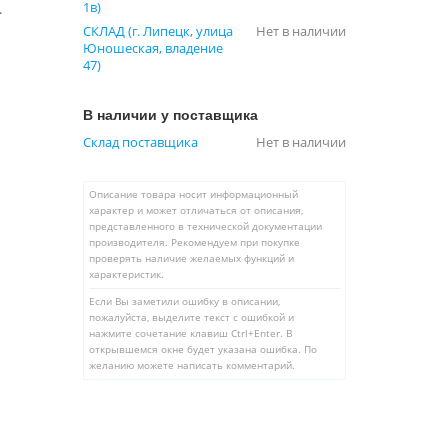
1в)
.
СКЛАД (г. Липецк, улица
Нет в наличии
Юношеская, владение
47)
В наличии у поставщика
Склад поставщика
Нет в наличии
Описание товара носит информационный
характер и может отличаться от описания,
представленного в технической документации
производителя. Рекомендуем при покупке
проверять наличие желаемых функций и
характеристик.
Если Вы заметили ошибку в описании,
пожалуйста, выделите текст с ошибкой и
нажмите сочетание клавиш Ctrl+Enter. В
открывшемся окне будет указана ошибка. По
желанию можете написать комментарий.