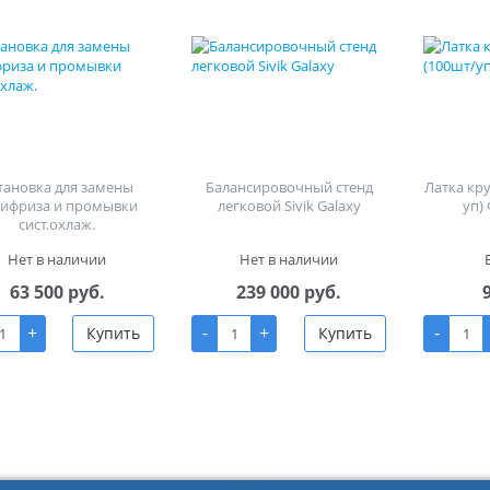
тановка для замены
Балансировочный стенд
Латка кр
тифриза и промывки
легковой Sivik Galaxy
уп)
сист.охлаж.
Нет в наличии
Нет в наличии
63 500 руб.
239 000 руб.
+
-
+
-
Купить
Купить