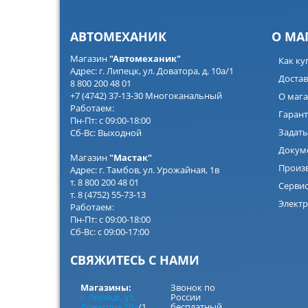
АВТОМЕХАНИК
О МА
Магазин
"Автомеханик"
Как ку
Адрес: г. Липецк, ул. Доватора, д. 10а/1
Достав
8 800 200 48 01
+7 (4742) 37-13-30 Многоканальный
О мага
Работаем:
Гарант
Пн-Пт: с 09:00-18:00
Задать
Сб-Вс: Выходной
Докум
Магазин
"Мастак"
Произ
Адрес: г. Тамбов, ул. Урожайная, 1в
т. 8 800 200 48 01
Серви
т. 8 (4752) 55-73-13
Электр
Работаем:
Пн-Пт: с 09:00-18:00
Сб-Вс: с 09:00-17:00
СВЯЖИТЕСЬ С НАМИ
Магазины:
Звонок по
г. Липецк, ул.
России
Доватора 10а
/1
бесплатный