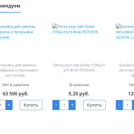
мендуем
тановка для замены
Латка круглая 42мм (100шт/
Баланс
тифриза и промывки
уп) Ф-42 ROSSVIK
легково
сист.охлаж.
S
Нет в наличии
В наличии
Не
63 500 руб.
9,20 руб.
12
+
-
+
-
Купить
Купить