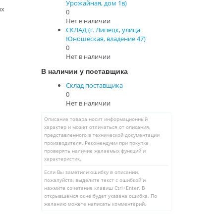
Урожайная, дом 1в)
их
0
Нет в наличии
СКЛАД (г. Липецк, улица
Юношеская, владение 47)
0
Нет в наличии
В наличии у поставщика
Склад поставщика
0
Нет в наличии
Описание товара носит информационный
характер и может отличаться от описания,
представленного в технической документации
производителя. Рекомендуем при покупке
проверять наличие желаемых функций и
характеристик.
Если Вы заметили ошибку в описании,
пожалуйста, выделите текст с ошибкой и
нажмите сочетание клавиш Ctrl+Enter. В
открывшемся окне будет указана ошибка. По
желанию можете написать комментарий.