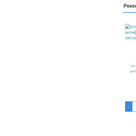
Реко
Ус
ан
-