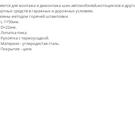
яется для монтажа и демонтажа шин автомобилей,мотоциклов и друг
ртных средств в гаражных и дорожных условиях.
влены методом горячей штамповки.
L-1150мм.
D=22мм.
Лопатка-пика.
Рукоятка с термоусадкой.
Материал - углеродистая сталь.
Покрытие - цинк