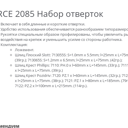
RCE 2085 Набор отверток
Включает в себя длинные и короткие отвертки.
Удобство использования обеспечивается разнообразием типоразмеро
Рукоятки специальным образом профилированы, чтобы увеличить р
воздействия на крепеж и уменьшить усилие со стороны работника.
Комплектация:
Ложемент.
Шлиц Плоский Slott: 713055S: S=1.0mm x 5.5mm; l=25mm x L=75
(39гр.); 713065S: S=1.2mm x 6.5mm; l=25mm x L=75mm. (42гр.);
Шлиц Крест Phillips: 7110: PH.0 x l=60mm x L=145mm. (33гр.); 711
x l=25mm x L=75mm. (39гр.)
Шлиц Крест Pozidriv: 7120: PZ.1 x l=60mm x L=145mm. (32гр.); 712
x l=25mm x L=75mm. (38гр.); 7121: PZ.1 x l=80mm x L=185mm. (79гр
7122: PZ.2 x l=100mm x L=215mm. (114гр.).
мендуем