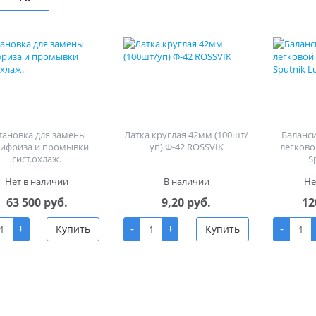
тановка для замены
Латка круглая 42мм (100шт/
Баланс
тифриза и промывки
уп) Ф-42 ROSSVIK
легково
сист.охлаж.
S
Нет в наличии
В наличии
Не
63 500 руб.
9,20 руб.
12
+
-
+
-
Купить
Купить