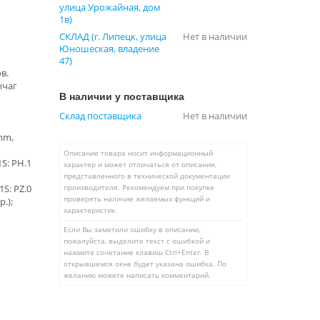
улица Урожайная, дом
1в)
СКЛАД (г. Липецк, улица
Нет в наличии
Юношеская, владение
47)
в.
ычаг
В наличии у поставщика
Склад поставщика
Нет в наличии
mm,
Описание товара носит информационный
1S: PH.1
характер и может отличаться от описания,
представленного в технической документации
1S: PZ.0
производителя. Рекомендуем при покупке
проверять наличие желаемых функций и
.);
характеристик.
Если Вы заметили ошибку в описании,
пожалуйста, выделите текст с ошибкой и
нажмите сочетание клавиш Ctrl+Enter. В
открывшемся окне будет указана ошибка. По
желанию можете написать комментарий.