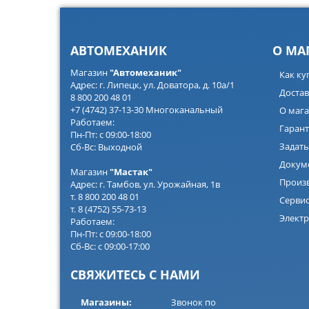
АВТОМЕХАНИК
О МА
Магазин
"Автомеханик"
Как ку
Адрес: г. Липецк, ул. Доватора, д. 10а/1
Достав
8 800 200 48 01
+7 (4742) 37-13-30 Многоканальный
О мага
Работаем:
Гарант
Пн-Пт: с 09:00-18:00
Задать
Сб-Вс: Выходной
Докум
Магазин
"Мастак"
Произ
Адрес: г. Тамбов, ул. Урожайная, 1в
т. 8 800 200 48 01
Серви
т. 8 (4752) 55-73-13
Электр
Работаем:
Пн-Пт: с 09:00-18:00
Сб-Вс: с 09:00-17:00
СВЯЖИТЕСЬ С НАМИ
Магазины:
Звонок по