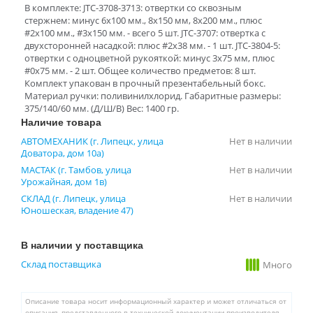
В комплекте: JTC-3708-3713: отвертки со сквозным
стержнем: минус 6x100 мм., 8x150 мм, 8x200 мм., плюс
#2x100 мм., #3x150 мм. - всего 5 шт. JTC-3707: отвертка с
двухсторонней насадкой: плюс #2x38 мм. - 1 шт. JTC-3804-5:
отвертки с одноцветной рукояткой: минус 3x75 мм, плюс
#0x75 мм. - 2 шт. Общее количество предметов: 8 шт.
Комплект упакован в прочный презентабельный бокс.
Материал ручки: поливинилхлорид. Габаритные размеры:
375/140/60 мм. (Д/Ш/В) Вес: 1400 гр.
Наличие товара
АВТОМЕХАНИК (г. Липецк, улица
Нет в наличии
Доватора, дом 10а)
МАСТАК (г. Тамбов, улица
Нет в наличии
Урожайная, дом 1в)
СКЛАД (г. Липецк, улица
Нет в наличии
Юношеская, владение 47)
В наличии у поставщика
Склад поставщика
Много
Описание товара носит информационный характер и может отличаться от
описания, представленного в технической документации производителя.