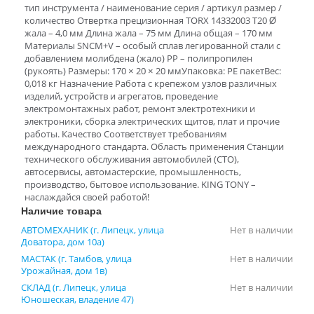
тип инструмента / наименование серия / артикул размер /
количество Отвертка прецизионная TORX 14332003 T20 Ø
жала – 4,0 мм Длина жала – 75 мм Длина общая – 170 мм
Материалы SNCM+V – особый сплав легированной стали с
добавлением молибдена (жало) PP – полипропилен
(рукоять) Размеры: 170 × 20 × 20 ммУпаковка: PE пакетВес:
0,018 кг Назначение Работа с крепежом узлов различных
изделий, устройств и агрегатов, проведение
электромонтажных работ, ремонт электротехники и
электроники, сборка электрических щитов, плат и прочие
работы. Качество Соответствует требованиям
международного стандарта. Область применения Станции
технического обслуживания автомобилей (СТО),
автосервисы, автомастерские, промышленность,
производство, бытовое использование. KING TONY –
наслаждайся своей работой!
Наличие товара
АВТОМЕХАНИК (г. Липецк, улица
Нет в наличии
Доватора, дом 10а)
МАСТАК (г. Тамбов, улица
Нет в наличии
Урожайная, дом 1в)
СКЛАД (г. Липецк, улица
Нет в наличии
Юношеская, владение 47)