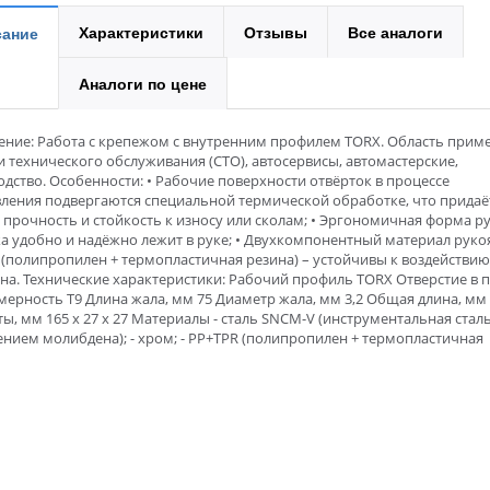
Характеристики
Отзывы
Все аналоги
ание
Аналоги по цене
ение: Работа с крепежом с внутренним профилем TORX. Область прим
 технического обслуживания (СТО), автосервисы, автомастерские,
дство. Особенности: • Рабочие поверхности отвёрток в процессе
вления подвергаются специальной термической обработке, что придаё
прочность и стойкость к износу или сколам; • Эргономичная форма ру
а удобно и надёжно лежит в руке; • Двухкомпонентный материал руко
(полипропилен + термопластичная резина) – устойчивы к воздействию
на. Технические характеристики: Рабочий профиль TORX Отверстие в 
мерность Т9 Длина жала, мм 75 Диаметр жала, мм 3,2 Общая длина, мм
ы, мм 165 х 27 х 27 Материалы - сталь SNCM-V (инструментальная сталь
нием молибдена); - хром; - PP+TPR (полипропилен + термопластичная