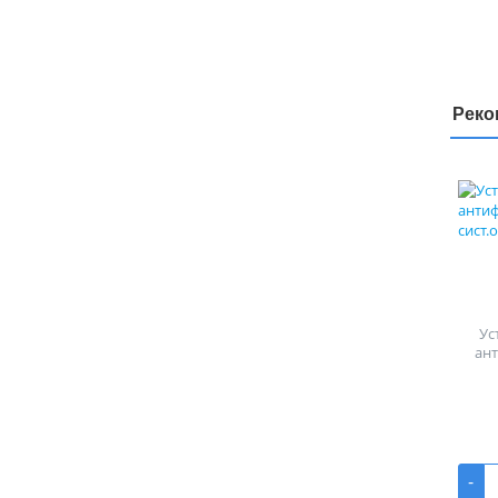
Реко
Ус
ан
-