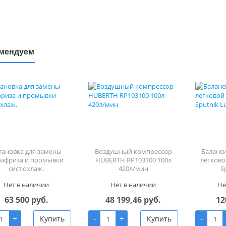
мендуем
тановка для замены
Воздушный компрессор
Баланс
тифриза и промывки
HUBERTH RP103100 100л
легково
сист.охлаж.
420л/мин
S
Нет в наличии
Нет в наличии
Не
63 500 руб.
48 199,46 руб.
12
+
-
+
-
Купить
Купить