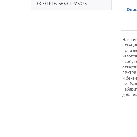
ОСВЕТИТЕЛЬНЫЕ ПРИБОРЫ
Опис
Назнач
Станции
произво
изгото
особую 
отвёртк
PP+TPR 
и бензи
нет Раз
Габарит
добавле