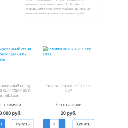
нажмите сочетание клавиш Ctrl+Enter. В
открывшемся окне будет указана ошибка. По
желанию можете написать комментарий.
ировочный стенд
Головка 8мм х 1/2" 12-гр.
й Sivik СБМК-60 Л
НИЗ
putnik Luxe
т в наличии
Нет в наличии
0 000 руб.
20 руб.
+
-
+
Купить
Купить