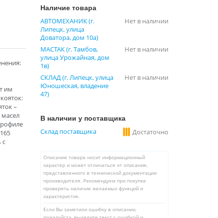
Наличие товара
АВТОМЕХАНИК (г.
Нет в наличии
Липецк, улица
Доватора, дом 10а)
МАСТАК (г. Тамбов,
Нет в наличии
улица Урожайная, дом
енения:
1в)
СКЛАД (г. Липецк, улица
Нет в наличии
Юношеская, владение
т им
47)
кояток:
яток –
 масел
В наличии у поставщика
профиле
Склад поставщика
Достаточно
 165
 с
Описание товара носит информационный
характер и может отличаться от описания,
представленного в технической документации
производителя. Рекомендуем при покупке
проверять наличие желаемых функций и
характеристик.
Если Вы заметили ошибку в описании,
пожалуйста, выделите текст с ошибкой и