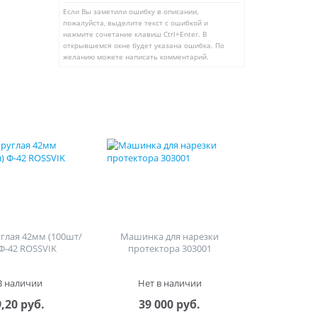
Если Вы заметили ошибку в описании,
пожалуйста, выделите текст с ошибкой и
нажмите сочетание клавиш Ctrl+Enter. В
открывшемся окне будет указана ошибка. По
желанию можете написать комментарий.
углая 42мм (100шт/
Машинка для нарезки
 Ф-42 ROSSVIK
протектора 303001
В наличии
Нет в наличии
9,20 руб.
39 000 руб.