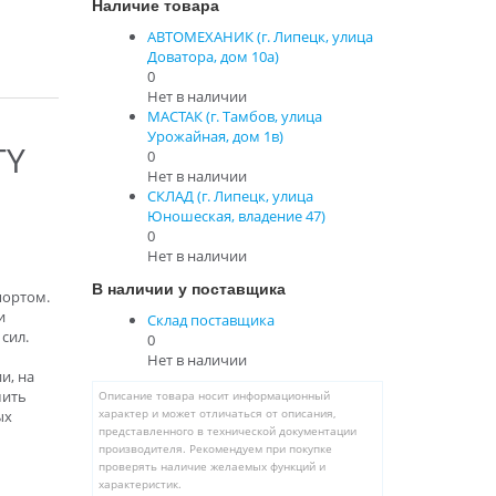
Наличие товара
АВТОМЕХАНИК (г. Липецк, улица
Доватора, дом 10а)
0
Нет в наличии
МАСТАК (г. Тамбов, улица
Урожайная, дом 1в)
TY
0
Нет в наличии
СКЛАД (г. Липецк, улица
Юношеская, владение 47)
0
Нет в наличии
В наличии у поставщика
портом.
и
Склад поставщика
сил.
0
Нет в наличии
и, на
мить
Описание товара носит информационный
ых
характер и может отличаться от описания,
представленного в технической документации
производителя. Рекомендуем при покупке
проверять наличие желаемых функций и
характеристик.