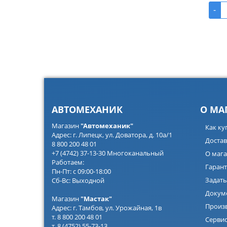
-
АВТОМЕХАНИК
О МА
Магазин
"Автомеханик"
Как ку
Адрес: г. Липецк, ул. Доватора, д. 10а/1
Достав
8 800 200 48 01
+7 (4742) 37-13-30 Многоканальный
О мага
Работаем:
Гарант
Пн-Пт: с 09:00-18:00
Задать
Сб-Вс: Выходной
Докум
Магазин
"Мастак"
Произ
Адрес: г. Тамбов, ул. Урожайная, 1в
т. 8 800 200 48 01
Серви
т. 8 (4752) 55-73-13