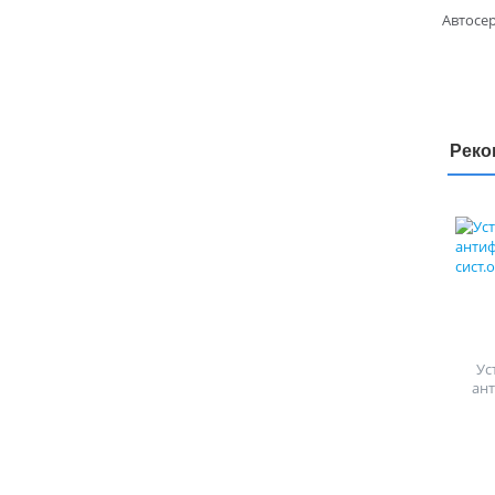
Автосер
Реко
Ус
ан