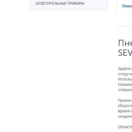
ОСВЕТИТЕЛЬНЫЕ ПРИБОРЫ
Опис
Пн
SE
Ударно
откручи
Исполь
Незаме
операти
Примен
сбороч
время 
соедине
Област