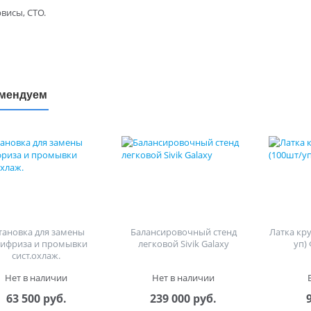
висы, СТО.
мендуем
тановка для замены
Балансировочный стенд
Латка кр
тифриза и промывки
легковой Sivik Galaxy
уп)
сист.охлаж.
Нет в наличии
Нет в наличии
63 500 руб.
239 000 руб.