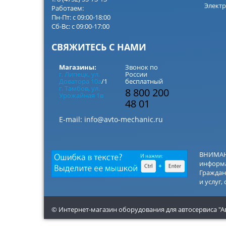
Электр
Работаем:
Пн-Пт: с 09:00-18:00
Сб-Вс: с 09:00-17:00
СВЯЖИТЕСЬ С НАМИ
Магазины:
Звонок по
г. Липецк, ул.
России
Доватора 10а
/1
бесплатный
г. Тамбов, ул.
8 800 200
Урожайная 1в
48 01
E-mail:
info@avto-mechanic.ru
ВНИМАНИ
информа
Граждан
и услуг,
© Интернет-магазин оборудования для автосервиса "А