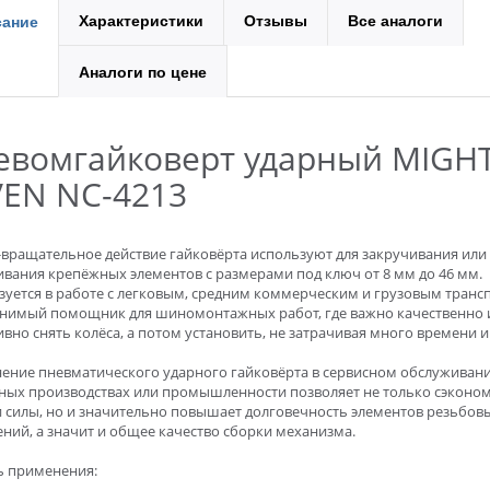
Характеристики
Отзывы
Все аналоги
ание
Аналоги по цене
евомгайковерт ударный MIGH
VEN NC-4213
-вращательное действие гайковёрта используют для закручивания или
вания крепёжных элементов с размерами под ключ от 8 мм до 46 мм.
зуется в работе с легковым, средним коммерческим и грузовым транс
нимый помощник для шиномонтажных работ, где важно качественно 
вно снять колёса, а потом установить, не затрачивая много времени и 
ение пневматического ударного гайковёрта в сервисном обслуживани
ных производствах или промышленности позволяет не только сэконо
и силы, но и значительно повышает долговечность элементов резьбов
ний, а значит и общее качество сборки механизма.
ь применения: