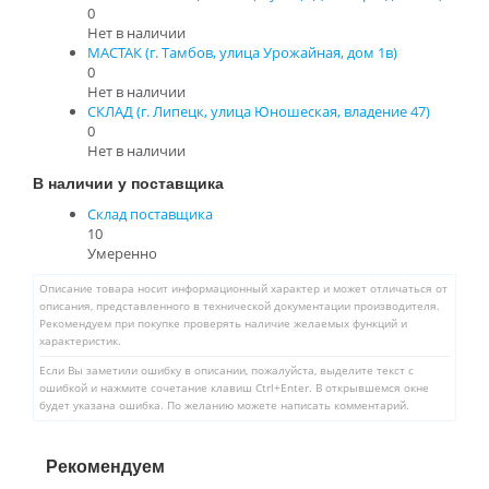
0
Нет в наличии
МАСТАК (г. Тамбов, улица Урожайная, дом 1в)
0
Нет в наличии
СКЛАД (г. Липецк, улица Юношеская, владение 47)
0
Нет в наличии
В наличии у поставщика
Склад поставщика
10
Умеренно
Описание товара носит информационный характер и может отличаться от
описания, представленного в технической документации производителя.
Рекомендуем при покупке проверять наличие желаемых функций и
характеристик.
Если Вы заметили ошибку в описании, пожалуйста, выделите текст с
ошибкой и нажмите сочетание клавиш Ctrl+Enter. В открывшемся окне
будет указана ошибка. По желанию можете написать комментарий.
Рекомендуем