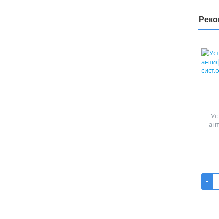
Реко
Ус
ан
-