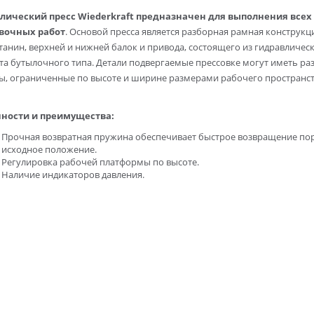
лический пресс Wiederkraft
предназначен для выполнения всех
вочных рабо
т
. Основой пресса является разборная рамная конструкц
станин, верхней и нижней балок и привода, состоящего из гидравличес
та бутылочного типа. Детали подвергаемые прессовке могут иметь ра
ы, ограниченные по высоте и ширине размерами рабочего пространс
ности и преимущества:
Прочная возвратная пружина обеспечивает быстрое возвращение по
исходное положение.
Регулировка рабочей платформы по высоте.
Наличие индикаторов давления.