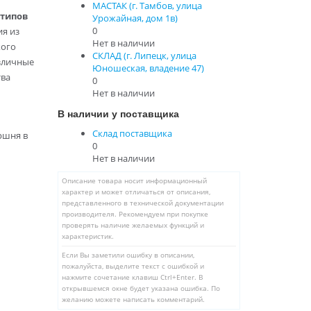
МАСТАК (г. Тамбов, улица
 типов
Урожайная, дом 1в)
0
ия из
Нет в наличии
кого
СКЛАД (г. Липецк, улица
зличные
Юношеская, владение 47)
тва
0
Нет в наличии
В наличии у поставщика
Склад поставщика
ршня в
0
Нет в наличии
Описание товара носит информационный
характер и может отличаться от описания,
представленного в технической документации
производителя. Рекомендуем при покупке
проверять наличие желаемых функций и
характеристик.
Если Вы заметили ошибку в описании,
пожалуйста, выделите текст с ошибкой и
нажмите сочетание клавиш Ctrl+Enter. В
открывшемся окне будет указана ошибка. По
желанию можете написать комментарий.