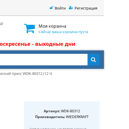
Войти
Регистрация
ый
Моя корзина
Сейчас ваша корзина пуста
 воскресенье - выходные дни
еский пресс WDK-80312 (12 т)
Артикул:
WDK-80312
Производитель:
WIEDERKRAFT
Нет в наличии
, но товар можно