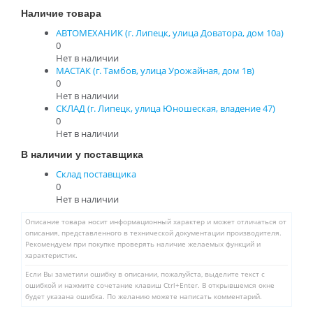
Наличие товара
АВТОМЕХАНИК (г. Липецк, улица Доватора, дом 10а)
0
Нет в наличии
МАСТАК (г. Тамбов, улица Урожайная, дом 1в)
0
Нет в наличии
СКЛАД (г. Липецк, улица Юношеская, владение 47)
0
Нет в наличии
В наличии у поставщика
Склад поставщика
0
Нет в наличии
Описание товара носит информационный характер и может отличаться от
описания, представленного в технической документации производителя.
Рекомендуем при покупке проверять наличие желаемых функций и
характеристик.
Если Вы заметили ошибку в описании, пожалуйста, выделите текст с
ошибкой и нажмите сочетание клавиш Ctrl+Enter. В открывшемся окне
будет указана ошибка. По желанию можете написать комментарий.